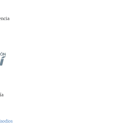
encia
ía
isodios