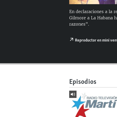
RADIO MARTÍ
ESPECIALES
En declaraciones a la r
Gilmore a La Habana ha
MULTIMEDIA
ESPECIALES
razones”.
EDITORIALES
LA REALIDAD DE LA VIVIENDA EN
CUBA
Reproductor en mini ve
SER VIEJO EN CUBA
KENTU-CUBANO
LOS SANTOS DE HIALEAH
DESINFORMACIÓN RUSA EN
AMÉRICA LATINA
Episodios
LA INVASIÓN DE RUSIA A UCRANIA