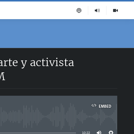
rte y activista
M
EMBED
able
10:22