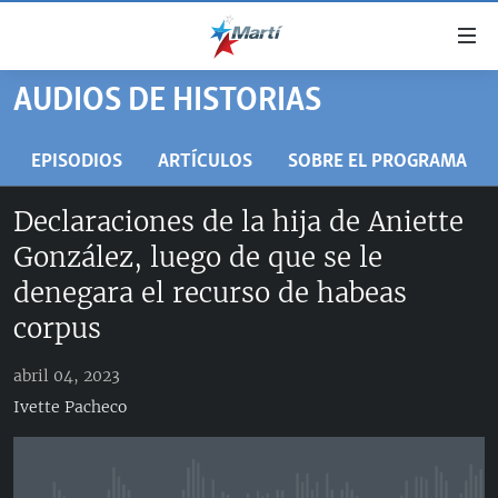
Enlaces
de
accesibilidad
AUDIOS DE HISTORIAS
TITULARES
Ir
al
CUBA
EPISODIOS
ARTÍCULOS
SOBRE EL PROGRAMA
contenido
ESTADOS UNIDOS
principal
CUBA
Declaraciones de la hija de Aniette
Ir
AMÉRICA LATINA
DERECHOS HUMANOS
ESTADOS UNIDOS
González, luego de que se le
a
INMIGRACIÓN
la
#11JCUBA, 5 AÑOS DESPUÉS
AMÉRICA 250
denegara el recurso de habeas
navegación
MUNDO
INFORME DEL DEPARTAMENTO DE ESTADO DE EEUU
corpus
principal
SOBRE CUBA
DEPORTES
Ir
abril 04, 2023
a
ARTE Y ENTRETENIMIENTO
Ivette Pacheco
la
OPINIÓN GRÁFICA
búsqueda
AUDIOVISUALES MARTÍ