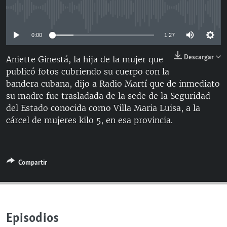
RADIO MARTÍ
No media source currently available
ESPECIALES
0:00
1:27
MULTIMEDIA
ESPECIALES
Descargar
Aniette Ginestá, la hija de la mujer que
EDITORIALES
LA REALIDAD DE LA VIVIENDA EN CUBA
publicó fotos cubriendo su cuerpo con la
SER VIEJO EN CUBA
bandera cubana, dijo a Radio Martí que de inmediato
SÍGUENOS
su madre fue trasladada de la sede de la Seguridad
KENTU-CUBANO
del Estado conocida como Villa Maria Luisa, a la
LOS SANTOS DE HIALEAH
cárcel de mujeres kilo 5, en esa provincia.
DESINFORMACIÓN RUSA EN AMÉRICA LATINA
LA INVASIÓN DE RUSIA A UCRANIA
Compartir
Episodios