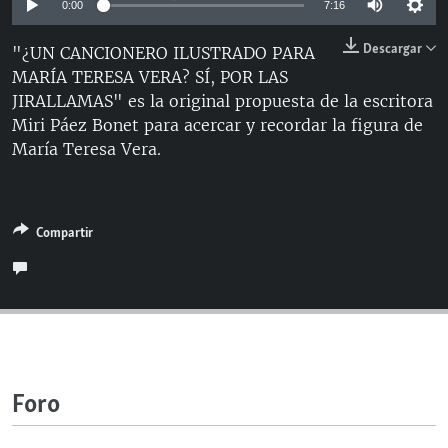
0:00
7:16
RADIO MARTÍ
Descargar
"¿UN CANCIONERO ILUSTRADO PARA
ESPECIALES
MARÍA TERESA VERA? SÍ, POR LAS
MULTIMEDIA
ESPECIALES
JIRALLAMAS" es la original propuesta de la escritora
Miri Páez Bonet para acercar y recordar la figura de
EDITORIALES
LA REALIDAD DE LA VIVIENDA EN CUBA
María Teresa Vera.
SER VIEJO EN CUBA
SÍGUENOS
KENTU-CUBANO
LOS SANTOS DE HIALEAH
Compartir
DESINFORMACIÓN RUSA EN AMÉRICA LATINA
LA INVASIÓN DE RUSIA A UCRANIA
Foro