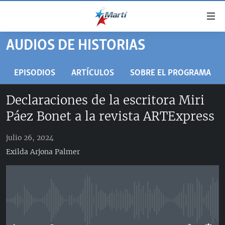
Enlaces
de
accesibilidad
AUDIOS DE HISTORIAS
TITULARES
Ir
al
CUBA
EPISODIOS
ARTÍCULOS
SOBRE EL PROGRAMA
contenido
ESTADOS UNIDOS
principal
CUBA
Declaraciones de la escritora Miri
Ir
AMÉRICA LATINA
DERECHOS HUMANOS
ESTADOS UNIDOS
Páez Bonet a la revista ARTExpress
a
INMIGRACIÓN
la
#11JCUBA, 5 AÑOS DESPUÉS
AMÉRICA 250
navegación
julio 26, 2024
MUNDO
INFORME DEL DEPARTAMENTO DE ESTADO DE EEUU
principal
Exilda Arjona Palmer
SOBRE CUBA
DEPORTES
Ir
a
ARTE Y ENTRETENIMIENTO
la
OPINIÓN GRÁFICA
búsqueda
No media source currently available
AUDIOVISUALES MARTÍ