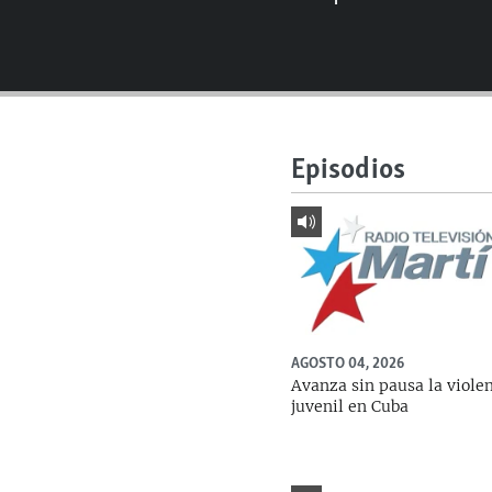
RADIO MARTÍ
ESPECIALES
MULTIMEDIA
ESPECIALES
EDITORIALES
LA REALIDAD DE LA VIVIENDA EN
CUBA
Episodios
SER VIEJO EN CUBA
KENTU-CUBANO
LOS SANTOS DE HIALEAH
DESINFORMACIÓN RUSA EN
AMÉRICA LATINA
AGOSTO 04, 2026
LA INVASIÓN DE RUSIA A UCRANIA
Avanza sin pausa la viole
juvenil en Cuba