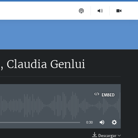
, Claudia Genlui
EMBED
able
0:30
Descargar