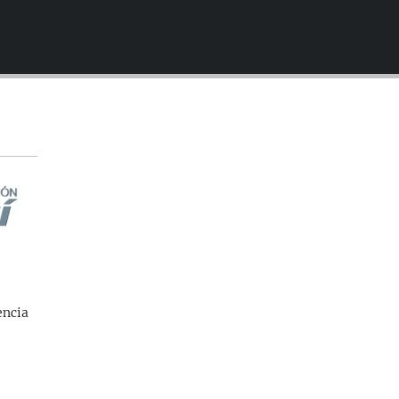
EMBED
encia