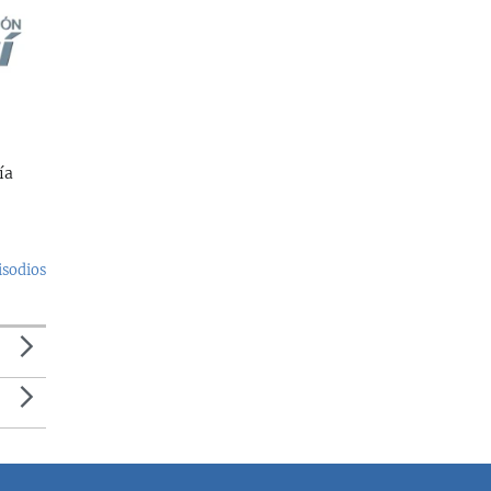
ía
isodios