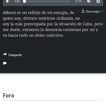
0:00
17:19
RADIO MARTÍ
Descargar
Alkemi es un reflejo de mi energía, de
ESPECIALES
quien soy, detesto sentirme utilizada, no
MULTIMEDIA
ESPECIALES
soy la más preocupada por la situación de Cuba, pero
me duele, entonces la denuncia comienza por mí y
EDITORIALES
LA REALIDAD DE LA VIVIENDA EN CUBA
va hacia todo un dolor colectivo.
SER VIEJO EN CUBA
SÍGUENOS
KENTU-CUBANO
LOS SANTOS DE HIALEAH
Compartir
DESINFORMACIÓN RUSA EN AMÉRICA LATINA
LA INVASIÓN DE RUSIA A UCRANIA
Foro