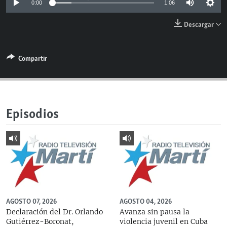
0:00
1:06
RADIO MARTÍ
Descargar
ESPECIALES
MULTIMEDIA
ESPECIALES
Compartir
EDITORIALES
LA REALIDAD DE LA VIVIENDA EN CUBA
SER VIEJO EN CUBA
SÍGUENOS
KENTU-CUBANO
Episodios
LOS SANTOS DE HIALEAH
DESINFORMACIÓN RUSA EN AMÉRICA LATINA
LA INVASIÓN DE RUSIA A UCRANIA
AGOSTO 07, 2026
AGOSTO 04, 2026
Declaración del Dr. Orlando
Avanza sin pausa la
Gutiérrez-Boronat,
violencia juvenil en Cuba