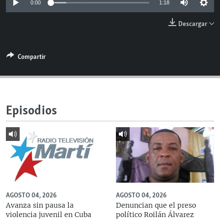
0:00
1:18
RADIO MARTÍ
Descargar
ESPECIALES
MULTIMEDIA
ESPECIALES
Compartir
EDITORIALES
LA REALIDAD DE LA VIVIENDA EN CUBA
SER VIEJO EN CUBA
SÍGUENOS
KENTU-CUBANO
Episodios
LOS SANTOS DE HIALEAH
DESINFORMACIÓN RUSA EN AMÉRICA LATINA
LA INVASIÓN DE RUSIA A UCRANIA
AGOSTO 04, 2026
AGOSTO 04, 2026
Avanza sin pausa la
Denuncian que el preso
violencia juvenil en Cuba
político Roilán Álvarez