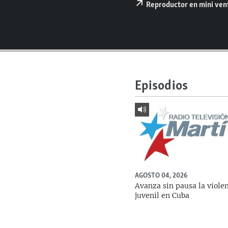
RADIO MARTÍ
Reproductor en mini ve
ESPECIALES
MULTIMEDIA
ESPECIALES
EDITORIALES
LA REALIDAD DE LA VIVIENDA EN
CUBA
Episodios
SER VIEJO EN CUBA
KENTU-CUBANO
LOS SANTOS DE HIALEAH
DESINFORMACIÓN RUSA EN
AMÉRICA LATINA
LA INVASIÓN DE RUSIA A UCRANIA
AGOSTO 04, 2026
Avanza sin pausa la viole
juvenil en Cuba