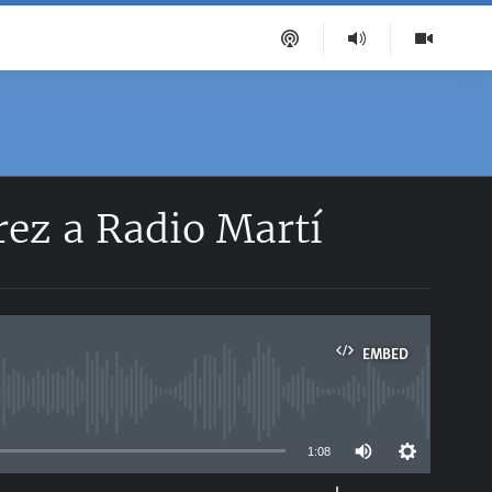
rez a Radio Martí
EMBED
able
1:08