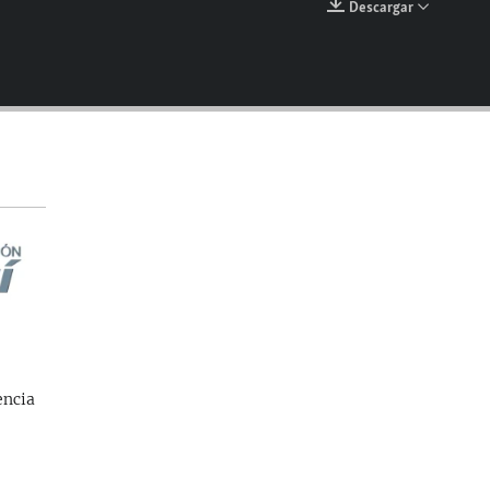
Descargar
EMBED
encia