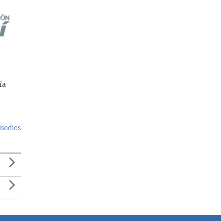
ía
isodios