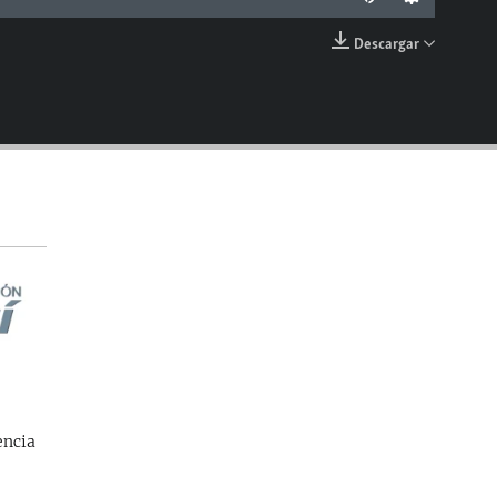
Descargar
EMBED
encia