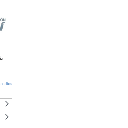
ía
isodios