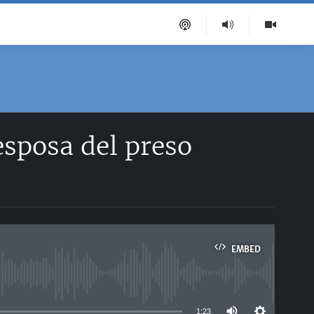
esposa del preso
EMBED
able
1:23