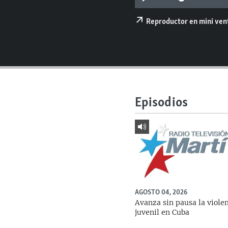
RADIO MARTÍ
ESPECIALES
Reproductor en mini ve
MULTIMEDIA
ESPECIALES
EDITORIALES
LA REALIDAD DE LA VIVIENDA EN
CUBA
SER VIEJO EN CUBA
Episodios
KENTU-CUBANO
LOS SANTOS DE HIALEAH
DESINFORMACIÓN RUSA EN
AMÉRICA LATINA
LA INVASIÓN DE RUSIA A UCRANIA
AGOSTO 04, 2026
Avanza sin pausa la viole
juvenil en Cuba