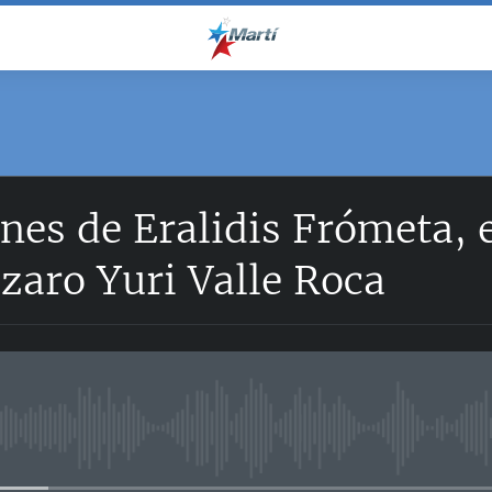
nes de Eralidis Frómeta, 
ázaro Yuri Valle Roca
No media source currently avail