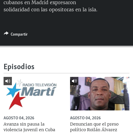
cubanos en Madrid expresaron
RADIO MARTÍ
solidaridad con las opositoras en la isla.
ESPECIALES
MULTIMEDIA
ESPECIALES
Compartir
EDITORIALES
LA REALIDAD DE LA VIVIENDA EN CUBA
SER VIEJO EN CUBA
SÍGUENOS
KENTU-CUBANO
Episodios
LOS SANTOS DE HIALEAH
DESINFORMACIÓN RUSA EN AMÉRICA LATINA
LA INVASIÓN DE RUSIA A UCRANIA
AGOSTO 04, 2026
AGOSTO 04, 2026
Avanza sin pausa la
Denuncian que el preso
violencia juvenil en Cuba
político Roilán Álvarez