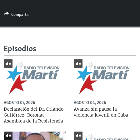
RADIO MARTÍ
Compartir
ESPECIALES
MULTIMEDIA
ESPECIALES
EDITORIALES
LA REALIDAD DE LA VIVIENDA EN CUBA
Episodios
SER VIEJO EN CUBA
SÍGUENOS
KENTU-CUBANO
LOS SANTOS DE HIALEAH
DESINFORMACIÓN RUSA EN AMÉRICA LATINA
LA INVASIÓN DE RUSIA A UCRANIA
AGOSTO 07, 2026
AGOSTO 04, 2026
Declaración del Dr. Orlando
Avanza sin pausa la
Gutiérrez-Boronat,
violencia juvenil en Cuba
Asamblea de la Resistencia