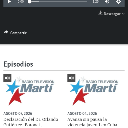
0:00
1:25
RADIO MARTÍ
Descargar
ESPECIALES
MULTIMEDIA
ESPECIALES
Compartir
EDITORIALES
LA REALIDAD DE LA VIVIENDA EN CUBA
SER VIEJO EN CUBA
SÍGUENOS
KENTU-CUBANO
Episodios
LOS SANTOS DE HIALEAH
DESINFORMACIÓN RUSA EN AMÉRICA LATINA
LA INVASIÓN DE RUSIA A UCRANIA
AGOSTO 07, 2026
AGOSTO 04, 2026
Declaración del Dr. Orlando
Avanza sin pausa la
Gutiérrez-Boronat,
violencia juvenil en Cuba