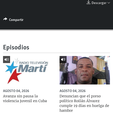
Descargar
RADIO MARTÍ
ESPECIALES
Compartir
MULTIMEDIA
ESPECIALES
EDITORIALES
LA REALIDAD DE LA VIVIENDA EN CUBA
SER VIEJO EN CUBA
SÍGUENOS
Episodios
KENTU-CUBANO
LOS SANTOS DE HIALEAH
DESINFORMACIÓN RUSA EN AMÉRICA LATINA
LA INVASIÓN DE RUSIA A UCRANIA
AGOSTO 04, 2026
AGOSTO 04, 2026
Avanza sin pausa la
Denuncian que el preso
violencia juvenil en Cuba
político Roilán Álvarez
cumple 19 días en huelga de
hambre