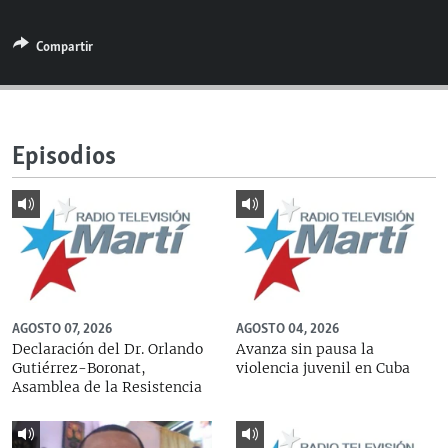
RADIO MARTÍ
Compartir
ESPECIALES
MULTIMEDIA
ESPECIALES
EDITORIALES
LA REALIDAD DE LA VIVIENDA EN CUBA
Episodios
SER VIEJO EN CUBA
SÍGUENOS
KENTU-CUBANO
LOS SANTOS DE HIALEAH
DESINFORMACIÓN RUSA EN AMÉRICA LATINA
LA INVASIÓN DE RUSIA A UCRANIA
AGOSTO 07, 2026
AGOSTO 04, 2026
Declaración del Dr. Orlando
Avanza sin pausa la
Gutiérrez-Boronat,
violencia juvenil en Cuba
Asamblea de la Resistencia