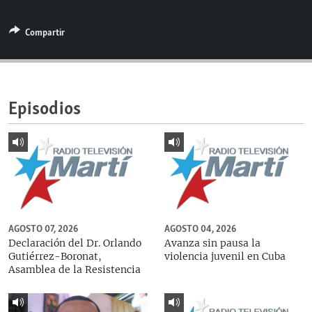
RADIO MARTÍ
Compartir
ESPECIALES
MULTIMEDIA
ESPECIALES
EDITORIALES
LA REALIDAD DE LA VIVIENDA EN CUBA
Episodios
SER VIEJO EN CUBA
SÍGUENOS
KENTU-CUBANO
LOS SANTOS DE HIALEAH
DESINFORMACIÓN RUSA EN AMÉRICA LATINA
LA INVASIÓN DE RUSIA A UCRANIA
AGOSTO 07, 2026
AGOSTO 04, 2026
Declaración del Dr. Orlando
Avanza sin pausa la
Gutiérrez-Boronat,
violencia juvenil en Cuba
Asamblea de la Resistencia