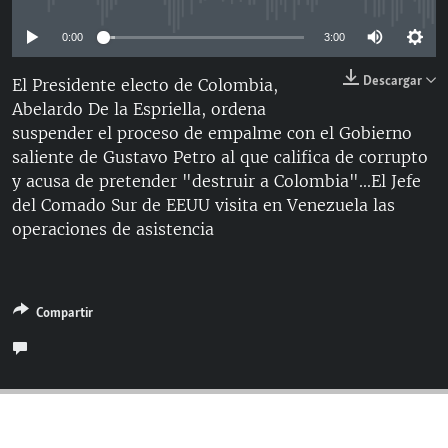
RADIO MARTÍ
0:00
3:00
ESPECIALES
Descargar
El Presidente electo de Colombia,
MULTIMEDIA
ESPECIALES
Abelardo De la Espriella, ordena
EDITORIALES
LA REALIDAD DE LA VIVIENDA EN CUBA
suspender el proceso de empalme con el Gobierno
saliente de Gustavo Petro al que califica de corrupto
SER VIEJO EN CUBA
SÍGUENOS
y acusa de pretender "destruir a Colombia"...El Jefe
KENTU-CUBANO
del Comado Sur de EEUU visita en Venezuela las
operaciones de asistencia
LOS SANTOS DE HIALEAH
DESINFORMACIÓN RUSA EN AMÉRICA LATINA
LA INVASIÓN DE RUSIA A UCRANIA
Compartir