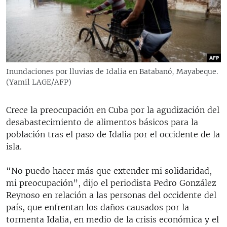
RADIO MARTÍ
ESPECIALES
MULTIMEDIA
ESPECIALES
EDITORIALES
LA REALIDAD DE LA VIVIENDA EN CUBA
Inundaciones por lluvias de Idalia en Batabanó, Mayabeque.
(Yamil LAGE/AFP)
SER VIEJO EN CUBA
SÍGUENOS
KENTU-CUBANO
Crece la preocupación en Cuba por la agudización del
LOS SANTOS DE HIALEAH
desabastecimiento de alimentos básicos para la
población tras el paso de Idalia por el occidente de la
DESINFORMACIÓN RUSA EN AMÉRICA LATINA
isla.
LA INVASIÓN DE RUSIA A UCRANIA
“No puedo hacer más que extender mi solidaridad,
mi preocupación”, dijo el periodista Pedro González
Reynoso en relación a las personas del occidente del
país, que enfrentan los daños causados por la
tormenta Idalia, en medio de la crisis económica y el