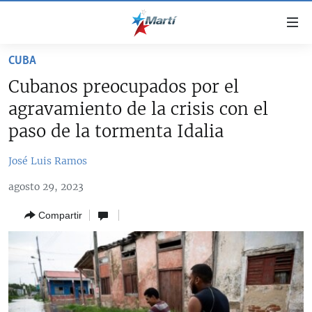
Enlaces
de
accesibilidad
CUBA
TITULARES
Ir
Cubanos preocupados por el
al
CUBA
agravamiento de la crisis con el
contenido
ESTADOS UNIDOS
principal
CUBA
paso de la tormenta Idalia
Ir
AMÉRICA LATINA
DERECHOS HUMANOS
ESTADOS UNIDOS
a
José Luis Ramos
INMIGRACIÓN
la
#11JCUBA, 5 AÑOS DESPUÉS
AMÉRICA 250
agosto 29, 2023
navegación
MUNDO
INFORME DEL DEPARTAMENTO DE ESTADO DE EEUU
principal
SOBRE CUBA
Compartir
DEPORTES
Ir
a
ARTE Y ENTRETENIMIENTO
la
OPINIÓN GRÁFICA
búsqueda
AUDIOVISUALES MARTÍ