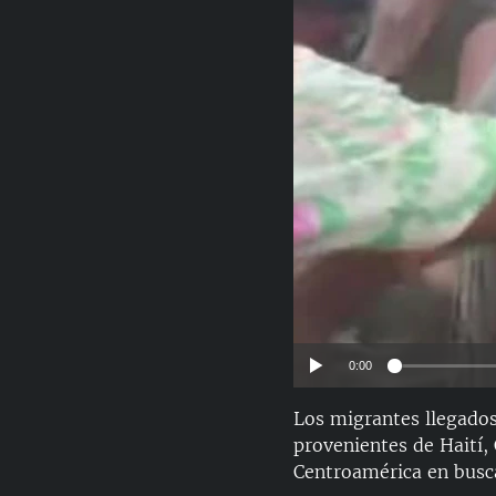
RADIO MARTÍ
ESPECIALES
MULTIMEDIA
ESPECIALES
EDITORIALES
LA REALIDAD DE LA VIVIENDA EN
CUBA
SER VIEJO EN CUBA
KENTU-CUBANO
LOS SANTOS DE HIALEAH
DESINFORMACIÓN RUSA EN
AMÉRICA LATINA
LA INVASIÓN DE RUSIA A UCRANIA
0:00
Los migrantes llegados
provenientes de Haití,
Centroamérica en busca