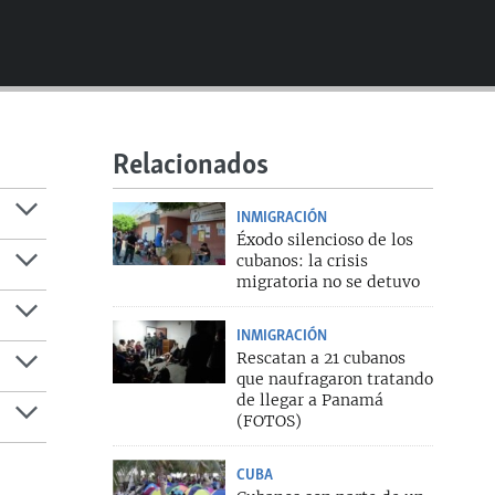
480p
720p
810p
Relacionados
360p
INMIGRACIÓN
810p
Éxodo silencioso de los
cubanos: la crisis
migratoria no se detuvo
INMIGRACIÓN
Rescatan a 21 cubanos
que naufragaron tratando
de llegar a Panamá
(FOTOS)
CUBA