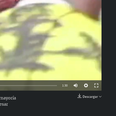
able
Auto
1:30
144p
Descargar
 mayoría
EMBED
esar
240p
360p