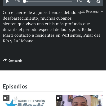
0:00
1:54
RADIO MARTÍ
Descargar
Con el cierre de algunas tiendas debido al
ESPECIALES
desabastecimiento, muchos cubanos
MULTIMEDIA
ESPECIALES
sienten que viven una crisis más profunda que
durante el período especial de los 1990's. Radio
EDITORIALES
LA REALIDAD DE LA VIVIENDA EN CUBA
Martí contactó a residentes en Vertientes, Pinar del
SER VIEJO EN CUBA
Río y La Habana.
SÍGUENOS
KENTU-CUBANO
LOS SANTOS DE HIALEAH
Compartir
DESINFORMACIÓN RUSA EN AMÉRICA LATINA
LA INVASIÓN DE RUSIA A UCRANIA
Episodios