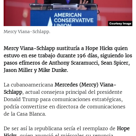
RADIO MARTÍ
ESPECIALES
MULTIMEDIA
ESPECIALES
Mercy Viana-Schlapp.
EDITORIALES
LA REALIDAD DE LA VIVIENDA EN CUBA
Mercy Viana-Schlapp sustituría a Hope Hicks quien
SER VIEJO EN CUBA
SÍGUENOS
estuvo en ese trabajo durante 196 días, siguiendo los
KENTU-CUBANO
pasos efímeros de Anthony Scaramucci, Sean Spicer,
Jason Miller y Mike Dunke.
LOS SANTOS DE HIALEAH
DESINFORMACIÓN RUSA EN AMÉRICA LATINA
La cubanoamericana
Mercedes (Mercy) Viana-
Schlapp
, actual consejera principal del presidente
LA INVASIÓN DE RUSIA A UCRANIA
Donald Trump para comunicaciones estratégicas,
podría convertirse en directora de comunicaciones
de la Casa Blanca.
De ser así la republicana sería el reemplazo de
Hope
Hicks
, quien anunció el miércoles su renuncia.