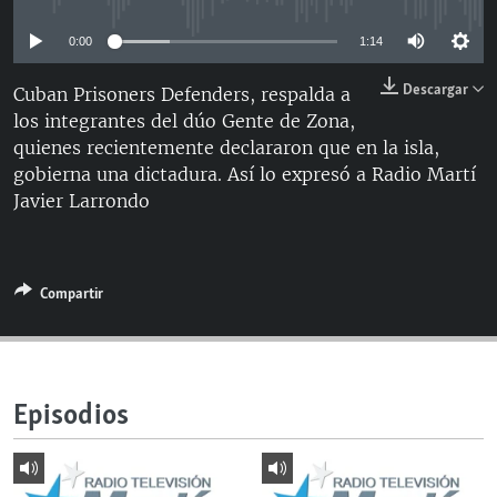
RADIO MARTÍ
0:00
1:14
ESPECIALES
Descargar
Cuban Prisoners Defenders, respalda a
MULTIMEDIA
ESPECIALES
los integrantes del dúo Gente de Zona,
EDITORIALES
LA REALIDAD DE LA VIVIENDA EN CUBA
quienes recientemente declararon que en la isla,
gobierna una dictadura. Así lo expresó a Radio Martí
SER VIEJO EN CUBA
SÍGUENOS
Javier Larrondo
KENTU-CUBANO
LOS SANTOS DE HIALEAH
Compartir
DESINFORMACIÓN RUSA EN AMÉRICA LATINA
LA INVASIÓN DE RUSIA A UCRANIA
Episodios