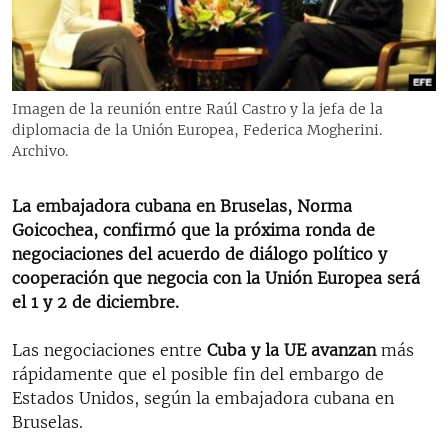
RADIO MARTÍ
ESPECIALES
MULTIMEDIA
ESPECIALES
Imagen de la reunión entre Raúl Castro y la jefa de la
EDITORIALES
LA REALIDAD DE LA VIVIENDA EN CUBA
diplomacia de la Unión Europea, Federica Mogherini.
Archivo.
SER VIEJO EN CUBA
SÍGUENOS
KENTU-CUBANO
La embajadora cubana en Bruselas, Norma
Goicochea, confirmó que la próxima ronda de
LOS SANTOS DE HIALEAH
negociaciones del acuerdo de diálogo político y
DESINFORMACIÓN RUSA EN AMÉRICA LATINA
cooperación que negocia con la Unión Europea será
el 1 y 2 de diciembre.
LA INVASIÓN DE RUSIA A UCRANIA
Las negociaciones entre
Cuba y la UE avanzan
más
rápidamente que el posible fin del embargo de
Estados Unidos, según la embajadora cubana en
Bruselas.