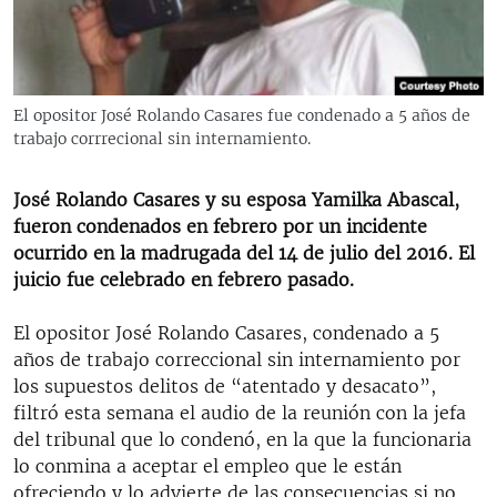
RADIO MARTÍ
ESPECIALES
MULTIMEDIA
ESPECIALES
El opositor José Rolando Casares fue condenado a 5 años de
EDITORIALES
trabajo corrrecional sin internamiento.
LA REALIDAD DE LA VIVIENDA EN CUBA
SER VIEJO EN CUBA
José Rolando Casares y su esposa Yamilka Abascal,
SÍGUENOS
KENTU-CUBANO
fueron condenados en febrero por un incidente
ocurrido en la madrugada del 14 de julio del 2016. El
LOS SANTOS DE HIALEAH
juicio fue celebrado en febrero pasado.
DESINFORMACIÓN RUSA EN AMÉRICA LATINA
El opositor José Rolando Casares, condenado a 5
LA INVASIÓN DE RUSIA A UCRANIA
años de trabajo correccional sin internamiento por
los supuestos delitos de “atentado y desacato”,
filtró esta semana el audio de la reunión con la jefa
del tribunal que lo condenó, en la que la funcionaria
lo conmina a aceptar el empleo que le están
ofreciendo y lo advierte de las consecuencias si no