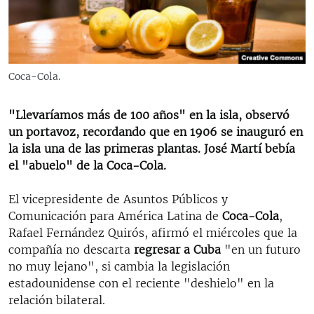
RADIO MARTÍ
ESPECIALES
MULTIMEDIA
ESPECIALES
Coca-Cola.
EDITORIALES
LA REALIDAD DE LA VIVIENDA EN CUBA
SER VIEJO EN CUBA
"Llevaríamos más de 100 años" en la isla, observó
SÍGUENOS
un portavoz, recordando que en 1906 se inauguró en
KENTU-CUBANO
la isla una de las primeras plantas. José Martí bebía
LOS SANTOS DE HIALEAH
el "abuelo" de la Coca-Cola.
DESINFORMACIÓN RUSA EN AMÉRICA LATINA
El vicepresidente de Asuntos Públicos y
LA INVASIÓN DE RUSIA A UCRANIA
Comunicación para América Latina de
Coca-Cola
,
Rafael Fernández Quirós, afirmó el miércoles que la
compañía no descarta
regresar a Cuba
"en un futuro
no muy lejano", si cambia la legislación
estadounidense con el reciente "deshielo" en la
relación bilateral.