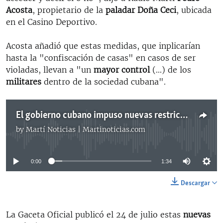
Acosta
, propietario de la
paladar Doña Ceci
, ubicada
en el Casino Deportivo.
Acosta añadió que estas medidas, que inplicarían
hasta la "confiscación de casas" en casos de ser
violadas, llevan a "un
mayor control
(...) de los
militares
dentro de la sociedad cubana".
El gobierno cubano impuso nuevas restricciones sobre la vivienda
by
Martí Noticias | Martinoticias.com
No media source currently available
0:00
1:34
Descargar
La Gaceta Oficial publicó el 24 de julio estas
nuevas