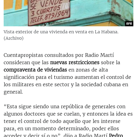
RADIO MARTÍ
ESPECIALES
MULTIMEDIA
ESPECIALES
Vista exterior de una vivienda en venta en La Habana.
EDITORIALES
(Archivo)
LA REALIDAD DE LA VIVIENDA EN CUBA
SER VIEJO EN CUBA
Cuentapropistas consultados por Radio Martí
SÍGUENOS
KENTU-CUBANO
consideran que las
nuevas restricciones
sobre la
compraventa de viviendas
en zonas de alta
LOS SANTOS DE HIALEAH
significación para el turismo aumentan el control de
DESINFORMACIÓN RUSA EN AMÉRICA LATINA
los militares en este sector y la sociedad cubana en
general.
LA INVASIÓN DE RUSIA A UCRANIA
“Esta sigue siendo una república de generales con
algunos doctores que se cuelan, y entonces la idea es
tener el control de todo aquello que les interese
para, en un momento determinado, poder ellos
acceder y decir sí o no”, dijo a Radio Martí
Pedro