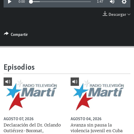
0:00
1:47
RADIO MARTÍ
Descargar
ESPECIALES
MULTIMEDIA
ESPECIALES
Compartir
EDITORIALES
LA REALIDAD DE LA VIVIENDA EN CUBA
SER VIEJO EN CUBA
SÍGUENOS
KENTU-CUBANO
Episodios
LOS SANTOS DE HIALEAH
DESINFORMACIÓN RUSA EN AMÉRICA LATINA
LA INVASIÓN DE RUSIA A UCRANIA
AGOSTO 07, 2026
AGOSTO 04, 2026
Declaración del Dr. Orlando
Avanza sin pausa la
Gutiérrez-Boronat,
violencia juvenil en Cuba