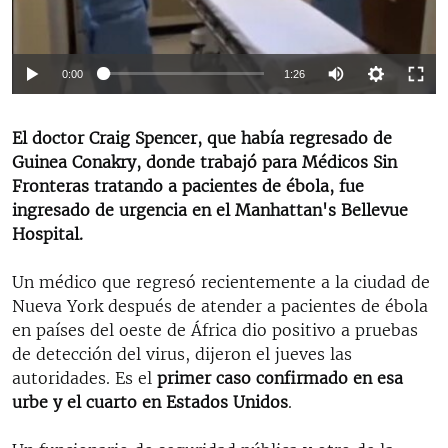
RADIO MARTÍ
ESPECIALES
0:00
1:26
MULTIMEDIA
ESPECIALES
EDITORIALES
LA REALIDAD DE LA VIVIENDA EN CUBA
El doctor Craig Spencer, que había regresado de
Guinea Conakry, donde trabajó para Médicos Sin
SER VIEJO EN CUBA
SÍGUENOS
Fronteras tratando a pacientes de ébola, fue
KENTU-CUBANO
ingresado de urgencia en el Manhattan's Bellevue
Hospital.
LOS SANTOS DE HIALEAH
DESINFORMACIÓN RUSA EN AMÉRICA LATINA
Un médico que regresó recientemente a la ciudad de
Nueva York después de atender a pacientes de ébola
LA INVASIÓN DE RUSIA A UCRANIA
en países del oeste de África dio positivo a pruebas
de detección del virus, dijeron el jueves las
autoridades. Es el
primer caso confirmado en esa
urbe y el cuarto en Estados Unidos
.