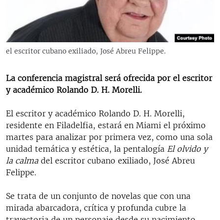
RADIO MARTÍ
ESPECIALES
MULTIMEDIA
ESPECIALES
el escritor cubano exiliado, José Abreu Felippe.
EDITORIALES
LA REALIDAD DE LA VIVIENDA EN CUBA
La conferencia magistral será ofrecida por el escritor
SER VIEJO EN CUBA
SÍGUENOS
y académico Rolando D. H. Morelli.
KENTU-CUBANO
El escritor y académico Rolando D. H. Morelli,
LOS SANTOS DE HIALEAH
residente en Filadelfia, estará en Miami el próximo
DESINFORMACIÓN RUSA EN AMÉRICA LATINA
martes para analizar por primera vez, como una sola
unidad temática y estética, la pentalogía
El olvido y
LA INVASIÓN DE RUSIA A UCRANIA
la calma
del escritor cubano exiliado, José Abreu
Felippe.
Se trata de un conjunto de novelas que con una
mirada abarcadora, crítica y profunda cubre la
trayectoria de un personaje desde su nacimiento