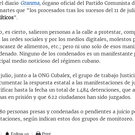
el diario
Granma
, órgano oficial del Partido Comunista 
artes que "los procesados tras los sucesos del 11 de jul
íticos
".
io, es cierto, salieron personas a la calle a protestar, co
las redes sociales y por los medios digitales, molestos 
scasez de alimentos, etc.; pero ni uno solo de esos mani
denado. Ninguno de los condenados es un manifestante p
ncipal medio noticioso del régimen cubano.
 julio, junto a la ONG Cubalex, el grupo de trabajo Justici
umentar la respuesta estatal a las manifestaciones de j
ificar hasta la fecha un total de 1.484 detenciones, que
nas en prisión y que 622 ciudadanos han sido juzgados.
80 personas presas y condenadas o pendientes a juicio p
staciones, según indican estos dos grupos de monitoreo.
Follow us
Print