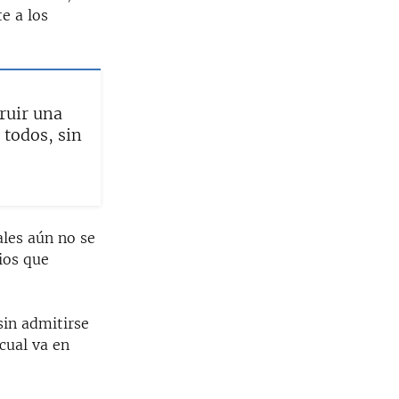
e a los
ruir una
 todos, sin
ales aún no se
rios que
sin admitirse
cual va en