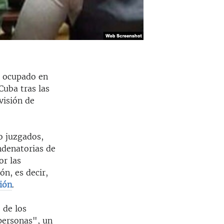
 ocupado en
Cuba tras las
visión de
o juzgados,
ndenatorias de
or las
ón, es decir,
ión
.
 de los
personas", un