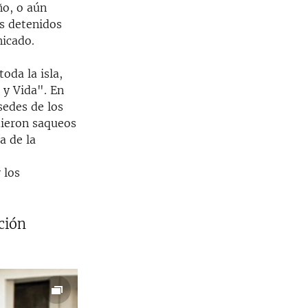
ño, o aún
os detenidos
nicado.
toda la isla,
 y Vida". En
sedes de los
dieron saqueos
a de la
 los
ción