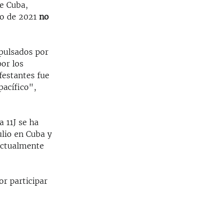
i
s
de Cuba,
o
l
io de 2021
no
u
i
s
d
s
e
mpulsados por
l
por los
i
festantes fue
d
acífico",
e
a 11J se ha
ulio en Cuba y
 actualmente
or participar