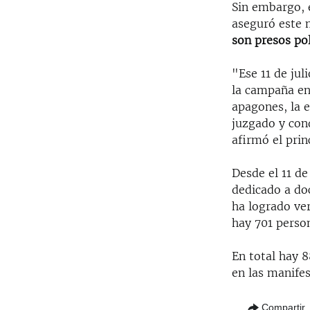
Sin embargo, 
aseguró este m
son presos pol
"Ese 11 de jul
la campaña en 
apagones, la e
juzgado y con
afirmó el pri
Desde el 11 de
dedicado a doc
ha logrado ver
hay 701 perso
En total hay 8
en las manife
Compartir