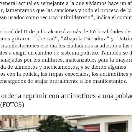
general actual es semejante a la que vivíamos hace un a
or, lamentamos que las sanciones y todo el proceso de l
ean usados como recurso intimidatorio", indica el comu
acional del 11 de julio alcanzó a más de 60 localidades de 
anos gritaron "Libertad", "Abajo la Dictadura" y "Patria
manifestaciones ese día los ciudadanos acudieron a las 
ales a exigir un cambio de sistema político. También se 
manejadas por los militares, inalcanzables para la mayorí
ida de alimentos y medicamentos, y se dieron algunos
s con la policía, las tropas especiales, los antimotines y
 encargados de atajar brutalmente a los manifestantes.
 ordena reprimir con antimotines a una pobla
 (FOTOS)