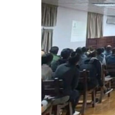
RADIO MARTÍ
ESPECIALES
MULTIMEDIA
ESPECIALES
EDITORIALES
LA REALIDAD DE LA VIVIENDA EN
CUBA
SER VIEJO EN CUBA
KENTU-CUBANO
LOS SANTOS DE HIALEAH
DESINFORMACIÓN RUSA EN
AMÉRICA LATINA
LA INVASIÓN DE RUSIA A UCRANIA