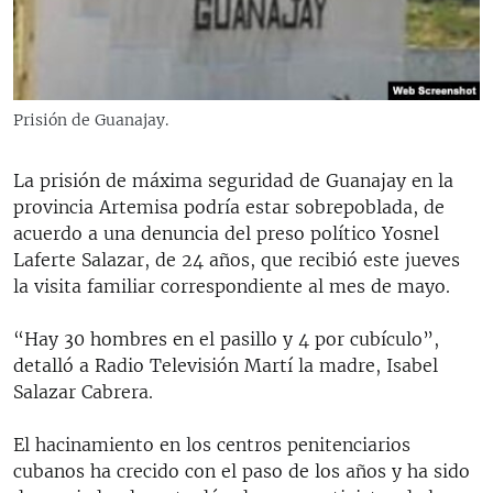
RADIO MARTÍ
ESPECIALES
MULTIMEDIA
ESPECIALES
Prisión de Guanajay.
EDITORIALES
LA REALIDAD DE LA VIVIENDA EN CUBA
SER VIEJO EN CUBA
La prisión de máxima seguridad de Guanajay en la
SÍGUENOS
provincia Artemisa podría estar sobrepoblada, de
KENTU-CUBANO
acuerdo a una denuncia del preso político Yosnel
LOS SANTOS DE HIALEAH
Laferte Salazar, de 24 años, que recibió este jueves
la visita familiar correspondiente al mes de mayo.
DESINFORMACIÓN RUSA EN AMÉRICA LATINA
LA INVASIÓN DE RUSIA A UCRANIA
“Hay 30 hombres en el pasillo y 4 por cubículo”,
detalló a Radio Televisión Martí la madre, Isabel
Salazar Cabrera.
El hacinamiento en los centros penitenciarios
cubanos ha crecido con el paso de los años y ha sido