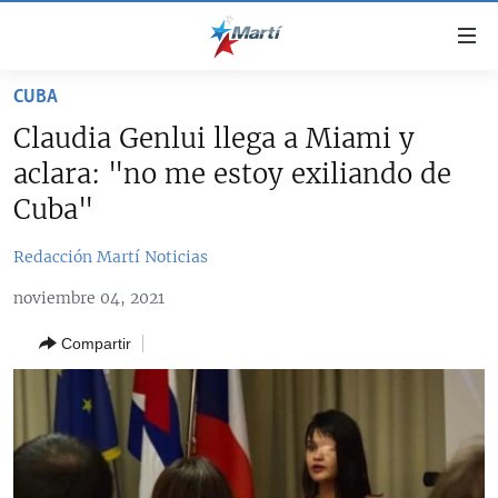
Enlaces
de
accesibilidad
CUBA
TITULARES
Ir
Claudia Genlui llega a Miami y
al
CUBA
aclara: "no me estoy exiliando de
contenido
ESTADOS UNIDOS
principal
CUBA
Cuba"
Ir
AMÉRICA LATINA
DERECHOS HUMANOS
ESTADOS UNIDOS
a
Redacción Martí Noticias
INMIGRACIÓN
la
#11JCUBA, 5 AÑOS DESPUÉS
AMÉRICA 250
noviembre 04, 2021
navegación
MUNDO
INFORME DEL DEPARTAMENTO DE ESTADO DE EEUU
principal
SOBRE CUBA
Compartir
DEPORTES
Ir
a
ARTE Y ENTRETENIMIENTO
la
OPINIÓN GRÁFICA
búsqueda
AUDIOVISUALES MARTÍ