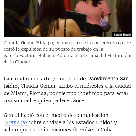
RADIO MARTÍ
ESPECIALES
MULTIMEDIA
ESPECIALES
EDITORIALES
LA REALIDAD DE LA VIVIENDA EN CUBA
Claudia Genlui Hidalgo, en una foto de la conferencia que le
costó la expulsión de su puesto de trabajo en la
SER VIEJO EN CUBA
SÍGUENOS
galería Factoría Habana, Adjunta a la Oficina del Historiador
KENTU-CUBANO
de la Ciudad​.
LOS SANTOS DE HIALEAH
La curadora de arte y miembro del
Movimiento San
DESINFORMACIÓN RUSA EN AMÉRICA LATINA
Isidro
, Claudia Genlui, arribó el miércoles a la ciudad
de Miami, Florida, por tiempo indefinido para estar
LA INVASIÓN DE RUSIA A UCRANIA
con su madre quien padece cáncer.
Genlui habló con el medio de comunicación
14ymedio
sobre su viaje a los Estados Unidos y
aclaró que tiene intenciones de volver a Cuba.