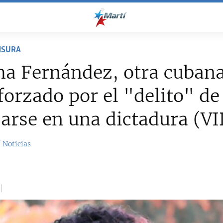
NSURA
a Fernández, otra cubana
 forzado por el "delito" de
arse en una dictadura (V
 Noticias
1