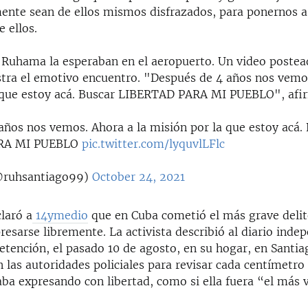
mente sean de ellos mismos disfrazados, para ponernos a
e ellos.
 Ruhama la esperaban en el aeropuerto. Un video postea
stra el emotivo encuentro. "Después de 4 años nos vemos
 que estoy acá. Buscar LIBERTAD PARA MI PUEBLO", afi
años nos vemos. Ahora a la misión por la que estoy acá.
RA MI PUEBLO
pic.twitter.com/lyquvlLFlc
ruhsantiago99)
October 24, 2021
laró a
14ymedio
que en Cuba cometió el más grave delit
resarse libremente. La activista describió al diario inde
etención, el pasado 10 de agosto, en su hogar, en Santia
las autoridades policiales para revisar cada centímetro
ba expresando con libertad, como si ella fuera “el más v
.