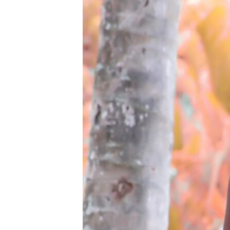
RADIO MARTÍ
ESPECIALES
MULTIMEDIA
ESPECIALES
EDITORIALES
LA REALIDAD DE LA VIVIENDA EN
CUBA
SER VIEJO EN CUBA
KENTU-CUBANO
LOS SANTOS DE HIALEAH
DESINFORMACIÓN RUSA EN
AMÉRICA LATINA
LA INVASIÓN DE RUSIA A UCRANIA