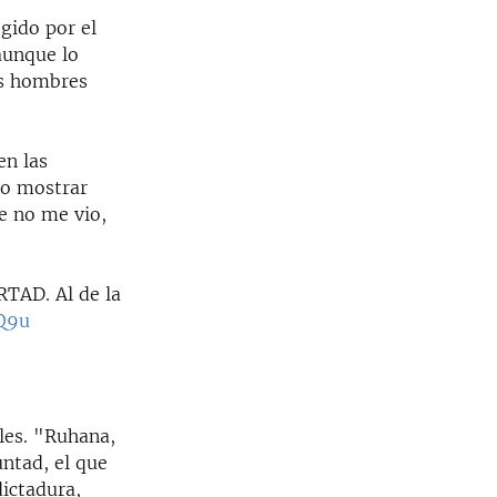
egido por el
aunque lo
es hombres
en las
do mostrar
ue no me vio,
RTAD. Al de la
1Q9u
les. "Ruhana,
ntad, el que
dictadura,