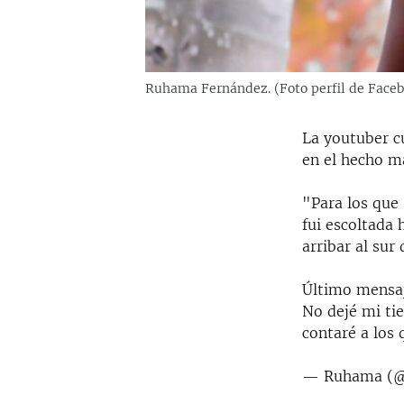
Ruhama Fernández. (Foto perfil de Face
La youtuber c
en el hecho má
"Para los que 
fui escoltada
arribar al sur 
Último mensaj
No dejé mi tie
contaré a los 
— Ruhama (@