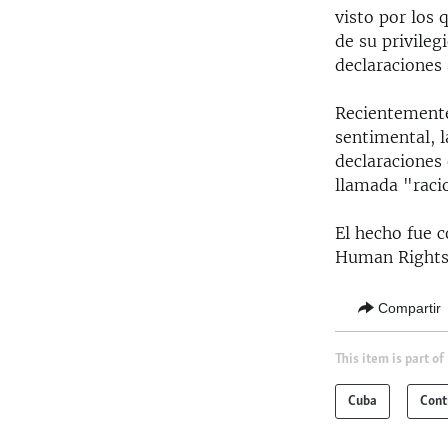
visto por los
de su privile
declaraciones
Recientemente,
sentimental, l
declaraciones
llamada "racio
El hecho fue 
Human Rights W
Compartir
This item is part of
Cuba
Cont