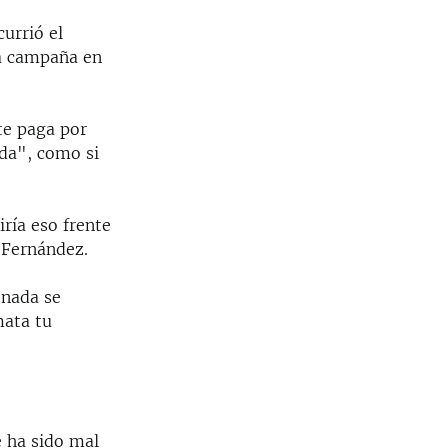
urrió el
la campaña en
te paga por
ada", como si
iría eso frente
o Fernández.
“nada se
mata tu
e ha sido mal