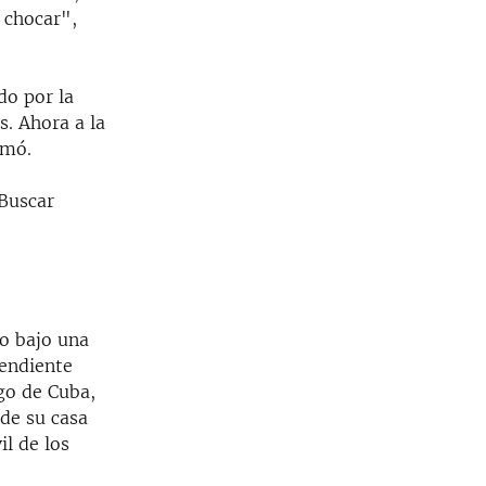
 chocar",
do por la
. Ahora a la
rmó.
 Buscar
o bajo una
pendiente
go de Cuba,
 de su casa
il de los