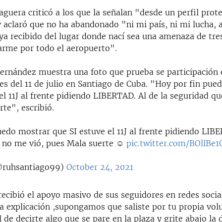
aguera criticó a los que la señalan "desde un perfil prot
 aclaró que no ha abandonado "ni mi país, ni mi lucha, 
ya recibido del lugar donde nací sea una amenaza de tr
arme por todo el aeropuerto".
Fernández muestra una foto que prueba se participación 
es del 11 de julio en Santiago de Cuba. "Hoy por fin pue
el 11J al frente pidiendo LIBERTAD. Al de la seguridad q
te", escribió.
edo mostrar que SI estuve el 11J al frente pidiendo LIBE
 no me vió, pues Mala suerte ☺️
pic.twitter.com/BOllBe
ruhsantiago99)
October 24, 2021
recibió el apoyo masivo de sus seguidores en redes socia
a explicación ,supongamos que saliste por tu propia volu
 de decirte algo que se pare en la plaza y grite abajo la 