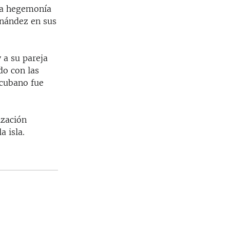
 la hegemonía
rnández en sus
 a su pareja
do con las
 cubano fue
ización
a isla.