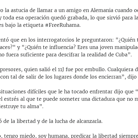
o la astucia de llamar a un amigo en Alemania cuando oc
y toda esa operación quedó grabada, lo que sirvió para 
es bajo la etiqueta #FreeRuhama.
ntó que en los interrogatorios le preguntaron: "¿Quién 
haces?" y "¿Quién te influencia? Eres una joven manipul
no fuera suficiente para descifrar la realidad de Cuba”.
resores, quien salió el 11J fue por embullo. Cualquiera d
con tal de salir de los lugares donde los encierran”, dij
situaciones difíciles que le ha tocado enfrentar dijo que 
l estrés al que te puede someter una dictadura que no 
destruye tu alma”.
de la libertad y de la lucha de alcanzarla.
, tengo miedo, soy humana, predicar la libertad siempr