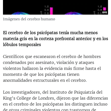
RADIO MARTÍ
ESPECIALES
Imágenes del cerebro humano
MULTIMEDIA
ESPECIALES
EDITORIALES
LA REALIDAD DE LA VIVIENDA EN CUBA
El cerebro de los psicópatas tenía mucha menos
materia gris en la corteza prefrontal anterior y en los
SER VIEJO EN CUBA
lóbulos temporales
SÍGUENOS
KENTU-CUBANO
Científicos que escanearon el cerebro de hombres
LOS SANTOS DE HIALEAH
condenados por asesinato, violación y ataques
DESINFORMACIÓN RUSA EN AMÉRICA LATINA
violentos hallaron la evidencia más firme hasta el
momento de que los psicópatas tienen
LA INVASIÓN DE RUSIA A UCRANIA
anormalidades estructurales en el cerebro.
Los investigadores, del Instituto de Psiquiatría del
King's College de Londres, dijeron que las diferencias
en el cerebro de los psicópatas los distinguen incluso
de otros criminales violentos con trastornos de