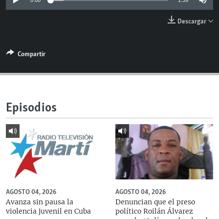
0:00
1:39
RADIO MARTÍ
Descargar
ESPECIALES
MULTIMEDIA
ESPECIALES
Compartir
EDITORIALES
LA REALIDAD DE LA VIVIENDA EN CUBA
SER VIEJO EN CUBA
SÍGUENOS
KENTU-CUBANO
Episodios
LOS SANTOS DE HIALEAH
DESINFORMACIÓN RUSA EN AMÉRICA LATINA
LA INVASIÓN DE RUSIA A UCRANIA
AGOSTO 04, 2026
AGOSTO 04, 2026
Avanza sin pausa la
Denuncian que el preso
violencia juvenil en Cuba
político Roilán Álvarez