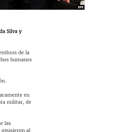
da Silva y
iembros de la
rechos humanos
ón.
nicamente en
ta militar, de
e las
e opusieron al