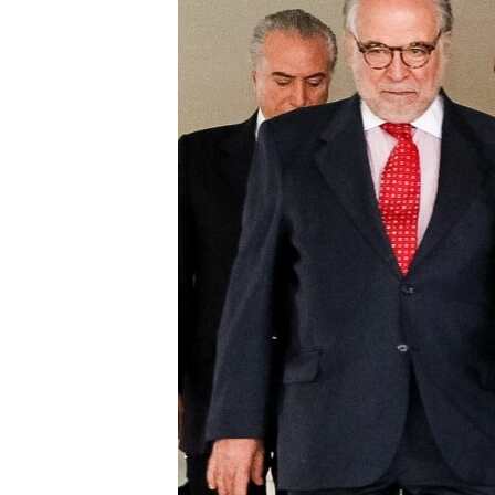
RADIO MARTÍ
ESPECIALES
MULTIMEDIA
ESPECIALES
EDITORIALES
LA REALIDAD DE LA VIVIENDA EN
CUBA
SER VIEJO EN CUBA
KENTU-CUBANO
LOS SANTOS DE HIALEAH
DESINFORMACIÓN RUSA EN
AMÉRICA LATINA
LA INVASIÓN DE RUSIA A UCRANIA