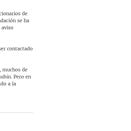
cionarios de
ndación se ha
 aviso
 ser contactado
s, muchos de
hubin. Pero en
ido a la