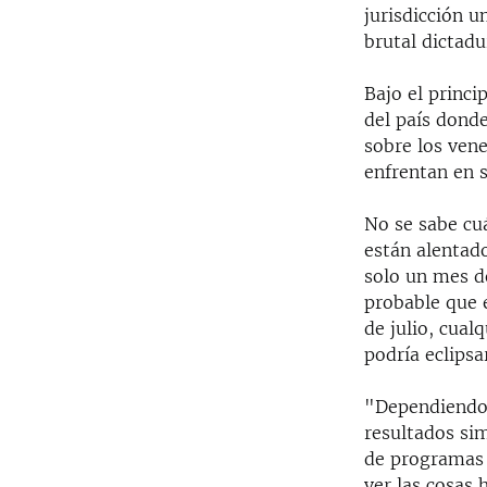
jurisdicción u
brutal dictadu
Bajo el princi
del país donde
sobre los vene
enfrentan en 
No se sabe cu
están alentado
solo un mes d
probable que e
de julio, cual
podría eclipsa
"Dependiendo d
resultados sim
de programas 
ver las cosas 