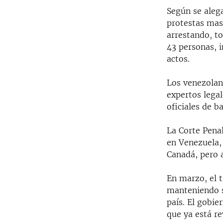
Según se alega
protestas mas
arrestando, t
43 personas, i
actos.
Los venezolan
expertos lega
oficiales de b
La Corte Penal
en Venezuela,
Canadá, pero a
En marzo, el 
manteniendo s
país. El gobie
que ya está r