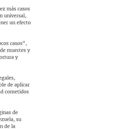
ez más casos
n universal,
ner un efecto
ocos casos",
 de muertes y
ortura y
egales,
ble de aplicar
dad cometidos
ginas de
zuela, su
n de la