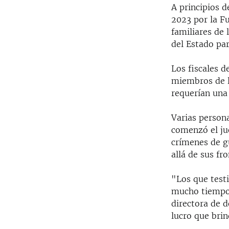
A principios d
2023 por la F
familiares de
del Estado par
Los fiscales 
miembros de l
requerían una
Varias person
comenzó el ju
crímenes de g
allá de sus fro
"Los que test
mucho tiempo,
directora de d
lucro que bri