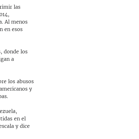
rimir las
014,
a. Al menos
on en esos
, donde los
igan a
bre los abusos
oamericanos y
pas.
ezuela,
tidas en el
scala y dice