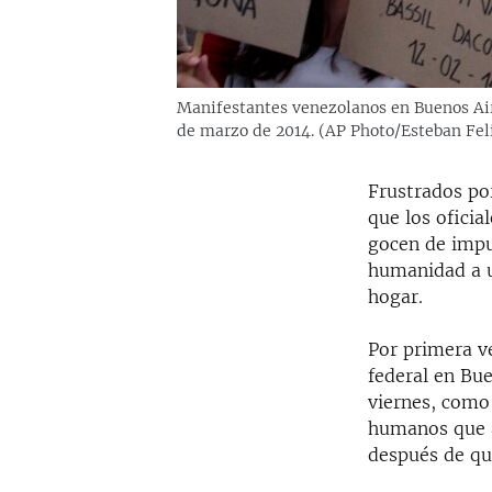
Manifestantes venezolanos en Buenos Air
de marzo de 2014. (AP Photo/Esteban Feli
Frustrados por
que los ofici
gocen de impu
humanidad a u
hogar.
Por primera v
federal en Bu
viernes, como
humanos que a
después de qu