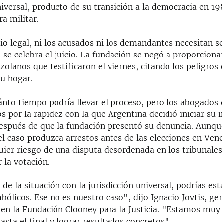
niversal, producto de su transición a la democracia en 1
ra militar.
pio legal, ni los acusados ni los demandantes necesitan s
 se celebra el juicio. La fundación se negó a proporciona
zolanos que testificaron el viernes, citando los peligros
su hogar.
ánto tiempo podría llevar el proceso, pero los abogados 
s por la rapidez con la que Argentina decidió iniciar su 
espués de que la fundación presentó su denuncia. Aunqu
l caso produzca arrestos antes de las elecciones en Ven
quier riesgo de una disputa desordenada en los tribunale
r la votación.
e la situación con la jurisdicción universal, podrías es
bólicos. Ese no es nuestro caso", dijo Ignacio Jovtis, ge
en la Fundación Clooney para la Justicia. "Estamos muy 
hasta el final y lograr resultados concretos".