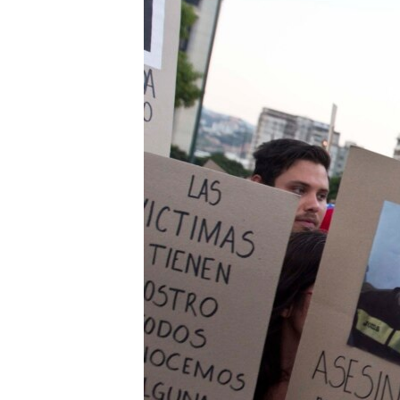
RADIO MARTÍ
ESPECIALES
MULTIMEDIA
ESPECIALES
EDITORIALES
LA REALIDAD DE LA VIVIENDA EN
CUBA
SER VIEJO EN CUBA
KENTU-CUBANO
LOS SANTOS DE HIALEAH
DESINFORMACIÓN RUSA EN
AMÉRICA LATINA
LA INVASIÓN DE RUSIA A UCRANIA