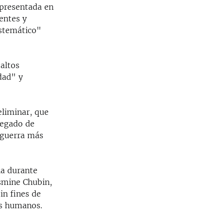
 presentada en
entes y
istemático"
altos
dad" y
eliminar, que
legado de
 guerra más
la durante
asmine Chubin,
in fines de
os humanos.