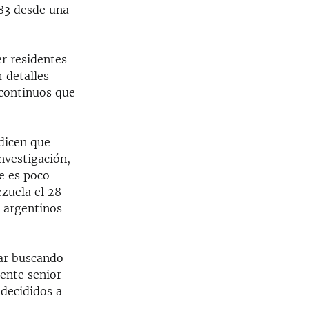
983 desde una
er residentes
r detalles
 continuos que
dicen que
investigación,
e es poco
ezuela el 28
s argentinos
tar buscando
rente senior
decididos a