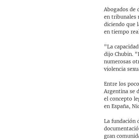
Abogados de 
en tribunales 
diciendo que 
en tiempo real
"La capacidad
dijo Chubin. 
numerosas otr
violencia sex
Entre los poco
Argentina se d
el concepto l
en España, Ni
La fundación 
documentación
gran comunida