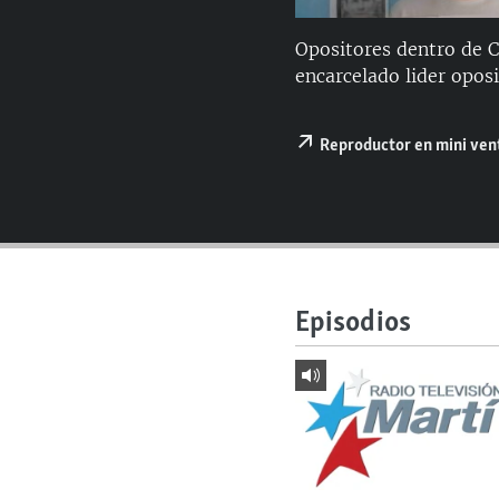
RADIO MARTÍ
ESPECIALES
Opositores dentro de C
encarcelado lider oposi
MULTIMEDIA
ESPECIALES
EDITORIALES
LA REALIDAD DE LA VIVIENDA EN
Reproductor en mini ve
CUBA
SER VIEJO EN CUBA
KENTU-CUBANO
LOS SANTOS DE HIALEAH
DESINFORMACIÓN RUSA EN
Episodios
AMÉRICA LATINA
LA INVASIÓN DE RUSIA A UCRANIA