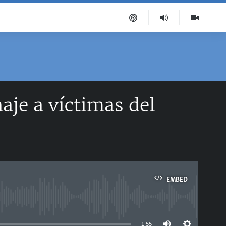
aje a víctimas del
EMBED
able
1:55