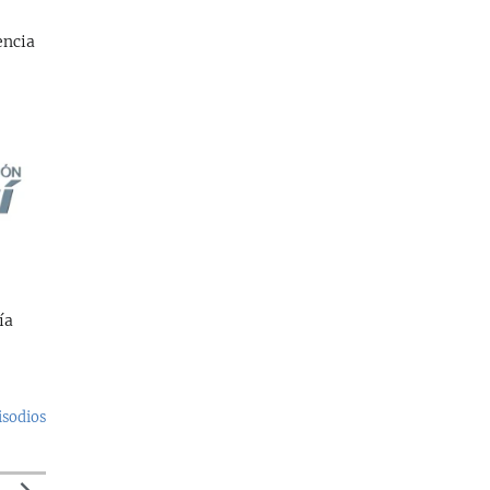
encia
ía
isodios