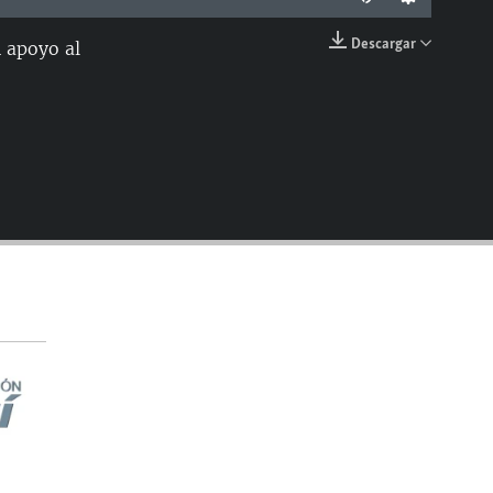
Descargar
 apoyo al
EMBED