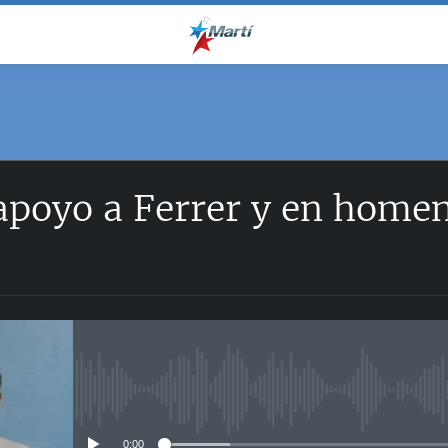
poyo a Ferrer y en homen
No media source currently avail
0:00