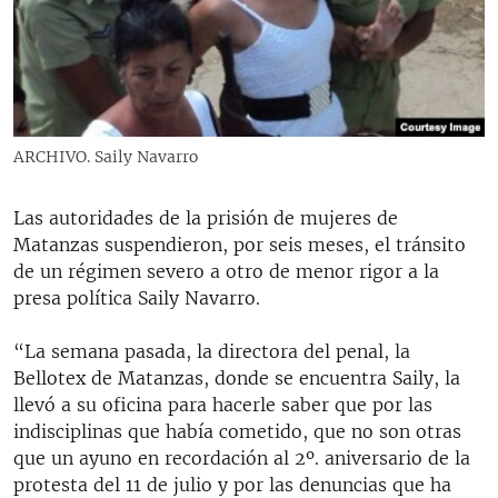
RADIO MARTÍ
ESPECIALES
MULTIMEDIA
ESPECIALES
EDITORIALES
LA REALIDAD DE LA VIVIENDA EN CUBA
ARCHIVO. Saily Navarro
SER VIEJO EN CUBA
SÍGUENOS
Las autoridades de la prisión de mujeres de
KENTU-CUBANO
Matanzas suspendieron, por seis meses, el tránsito
LOS SANTOS DE HIALEAH
de un régimen severo a otro de menor rigor a la
presa política Saily Navarro.
DESINFORMACIÓN RUSA EN AMÉRICA LATINA
LA INVASIÓN DE RUSIA A UCRANIA
“La semana pasada, la directora del penal, la
Bellotex de Matanzas, donde se encuentra Saily, la
llevó a su oficina para hacerle saber que por las
indisciplinas que había cometido, que no son otras
que un ayuno en recordación al 2º. aniversario de la
protesta del 11 de julio y por las denuncias que ha