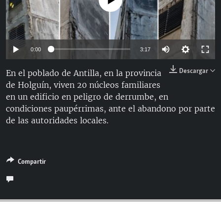
No media source currently available
RADIO MARTÍ
ESPECIALES
MULTIMEDIA
ESPECIALES
Auto
0:00
3:17
EDITORIALES
LA REALIDAD DE LA VIVIENDA EN CUBA
144p
Descargar
En el poblado de Antilla, en la provincia
SER VIEJO EN CUBA
de Holguín, viven 20 núcleos familiares
240p
SÍGUENOS
en un edificio en peligro de derrumbe, en
KENTU-CUBANO
360p
Auto
144p
240p
360p
condiciones paupérrimas, ante el abandono por parte
LOS SANTOS DE HIALEAH
de las autoridades locales.
480p
480p
720p
1080p
DESINFORMACIÓN RUSA EN AMÉRICA LATINA
720p
LA INVASIÓN DE RUSIA A UCRANIA
1080p
Compartir