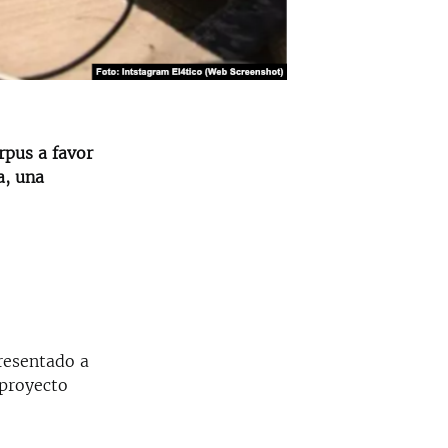
rpus a favor
a, una
esentado a
 proyecto