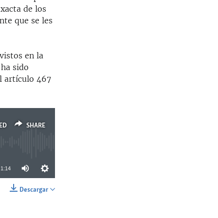
xacta de los
nte que se les
vistos en la
 ha sido
 artículo 467
ED
SHARE
1:14
Descargar
SHARE