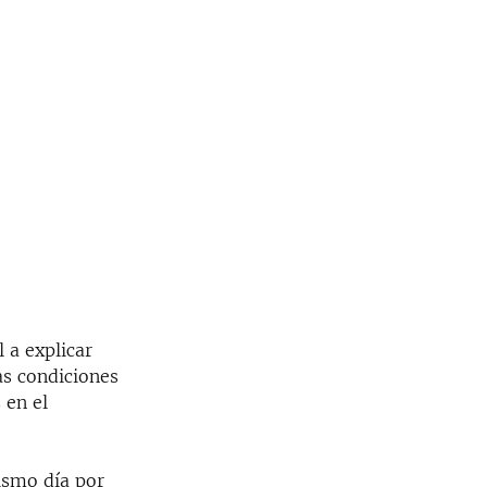
l a explicar
as condiciones
 en el
ismo día por