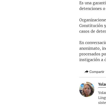
Es una garantí
detenciones o 
Organizacione
Constitución y
casos de deten
En conversació
anonimato, ind
procesados por
instigación a 
Compartir
Yola
Yola
Ling
sist