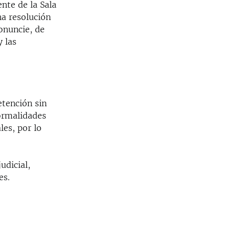
nte de la Sala
na resolución
ronuncie, de
y las
etención sin
formalidades
les, por lo
udicial,
es.