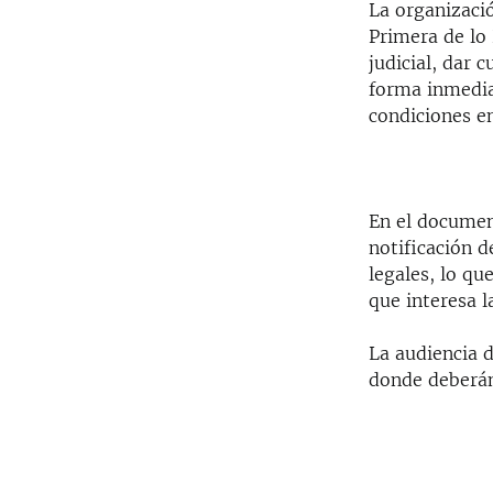
La organizaci
Primera de lo
judicial, dar 
forma inmediat
condiciones e
En el document
notificación d
legales, lo qu
que interesa l
La audiencia 
donde deberán