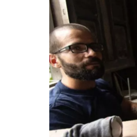
RADIO MARTÍ
ESPECIALES
MULTIMEDIA
ESPECIALES
EDITORIALES
LA REALIDAD DE LA VIVIENDA EN
CUBA
SER VIEJO EN CUBA
KENTU-CUBANO
LOS SANTOS DE HIALEAH
DESINFORMACIÓN RUSA EN
AMÉRICA LATINA
LA INVASIÓN DE RUSIA A UCRANIA