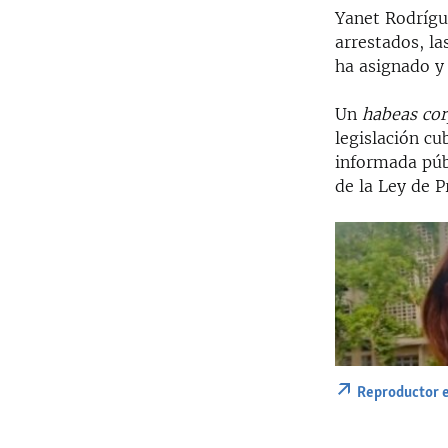
Yanet Rodrígue
arrestados, la
ha asignado y 
Un
habeas co
legislación cu
informada púb
de la Ley de 
Reproductor 