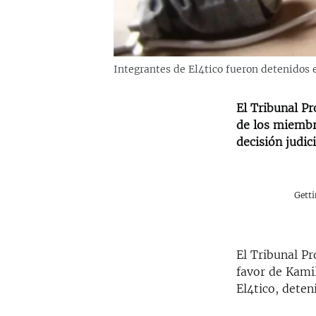
Integrantes de El4tico fueron detenidos e
El Tribunal P
de los miembr
decisión judic
Gett
El Tribunal Pr
favor de Kami
El4tico, deten