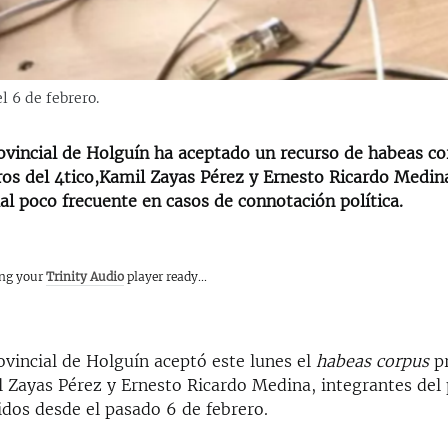
l 6 de febrero.
rovincial de Holguín ha aceptado un recurso de habeas co
os del 4tico,Kamil Zayas Pérez y Ernesto Ricardo Medin
ial poco frecuente en casos de connotación política.
ing your
Trinity Audio
player ready...
ovincial de Holguín aceptó este lunes el
habeas corpus
pr
l Zayas Pérez y Ernesto Ricardo Medina, integrantes del
idos desde el pasado 6 de febrero.