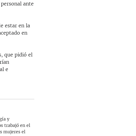
d personal ante
 estar en la
 aceptado en
, que pidió el
rían
al e
gía y
s trabajó en el
as mujeres el