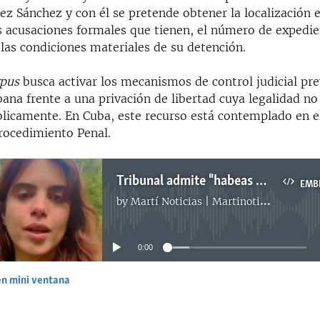
z Sánchez y con él se pretende obtener la localización e
s acusaciones formales que tienen, el número de expedie
las condiciones materiales de su detención.
rpus
busca activar los mecanismos de control judicial pre
bana frente a una privación de libertad cuya legalidad no
licamente. En Cuba, este recurso está contemplado en el
Procedimiento Penal.
Tribunal admite "habeas corpus" en caso de detención arbitraria
EMB
by
Martí Noticias | Martinoticias.com
No media source currently available
0:00
en mini ventana
EMBED