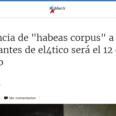
cia de "habeas corpus" a
antes de el4tico será el 12
o
6
Ver comentarios