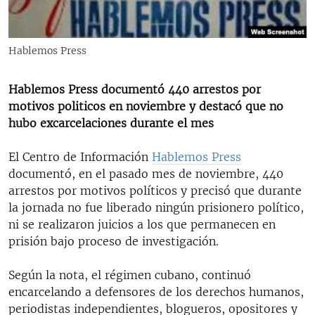
RADIO MARTÍ
ESPECIALES
Hablemos Press
MULTIMEDIA
ESPECIALES
EDITORIALES
Hablemos Press documentó 440 arrestos por
LA REALIDAD DE LA VIVIENDA EN CUBA
motivos politicos en noviembre y destacó que no
SER VIEJO EN CUBA
hubo excarcelaciones durante el mes
SÍGUENOS
KENTU-CUBANO
El Centro de Información
Hablemos Press
LOS SANTOS DE HIALEAH
documentó, en el pasado mes de noviembre, 440
arrestos por motivos políticos y precisó que durante
DESINFORMACIÓN RUSA EN AMÉRICA LATINA
la jornada no fue liberado ningún prisionero político,
LA INVASIÓN DE RUSIA A UCRANIA
ni se realizaron juicios a los que permanecen en
prisión bajo proceso de investigación.
Según la nota, el régimen cubano, continuó
encarcelando a defensores de los derechos humanos,
periodistas independientes, blogueros, opositores y