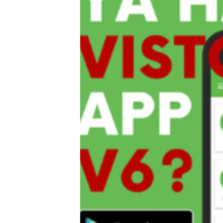
RADIO MARTÍ
ESPECIALES
MULTIMEDIA
ESPECIALES
EDITORIALES
LA REALIDAD DE LA VIVIENDA EN
CUBA
SER VIEJO EN CUBA
KENTU-CUBANO
LOS SANTOS DE HIALEAH
DESINFORMACIÓN RUSA EN
AMÉRICA LATINA
LA INVASIÓN DE RUSIA A UCRANIA