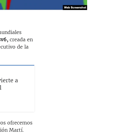
mundiales
sv6,
creada en
ecutivo de la
ierte a
l
tros ofrecemos
ión Martí.