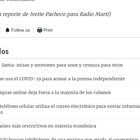
n reporte de Ivette Pacheco para Radio Martí)
Follow us
Print
dos
Santa: misas y sermones para unos y censura para otros
se usa el COVID-19 para acosar a la prensa independiente
mpras online deja fuera a la mayoría de los cubanos
teléfono celular utiliza el correo electrónico para enviar inform
us
países más restrictivos en materia económica
EEUU buscan inhibidores de una enzima que ayuda al coronavirus