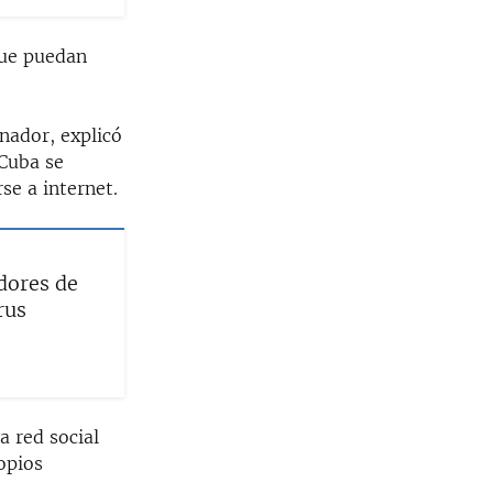
que puedan
nador, explicó
 Cuba se
se a internet.
dores de
rus
a red social
opios