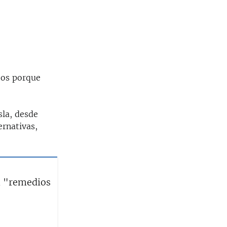
tos porque
sla, desde
ernativas,
n "remedios