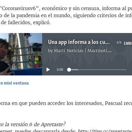
e "Coronavirusv6", económico y sin censura, informa al 
o de la pandemia en el mundo, siguiendo criterios de inf
de fallecidos, explicó.
Una app informa a los cubanos el comportamiento mundial del coronavirus
EMB
by
Martí Noticias | Martinoticias.com
No media source currently available
0:00
en mini ventana
EMBED
forma en que pueden acceder los interesados, Pascual re
 la versión 6 de Apretaste?
nternet, puedes descargarla desde: http://tiny.cc/apretaste