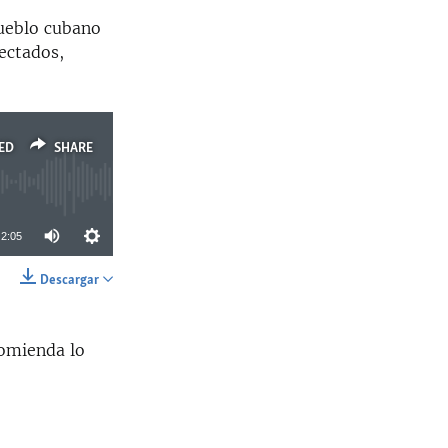
pueblo cubano
ectados,
ED
SHARE
2:05
Descargar
SHARE
comienda lo