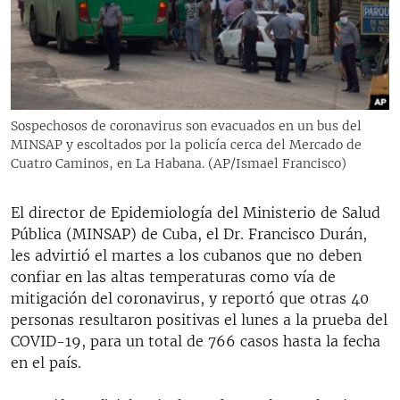
RADIO MARTÍ
ESPECIALES
MULTIMEDIA
ESPECIALES
EDITORIALES
LA REALIDAD DE LA VIVIENDA EN CUBA
Sospechosos de coronavirus son evacuados en un bus del
MINSAP y escoltados por la policía cerca del Mercado de
SER VIEJO EN CUBA
SÍGUENOS
Cuatro Caminos, en La Habana. (AP/Ismael Francisco)
KENTU-CUBANO
LOS SANTOS DE HIALEAH
El director de Epidemiología del Ministerio de Salud
Pública (MINSAP) de Cuba, el Dr. Francisco Durán,
DESINFORMACIÓN RUSA EN AMÉRICA LATINA
les advirtió el martes a los cubanos que no deben
LA INVASIÓN DE RUSIA A UCRANIA
confiar en las altas temperaturas como vía de
mitigación del coronavirus, y reportó que otras 40
personas resultaron positivas el lunes a la prueba del
COVID-19, para un total de 766 casos hasta la fecha
en el país.