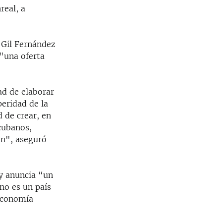
real, a
 Gil Fernández
"una oferta
ad de elaborar
eridad de la
d de crear, en
cubanos,
ión", aseguró
y anuncia “un
no es un país
Economía