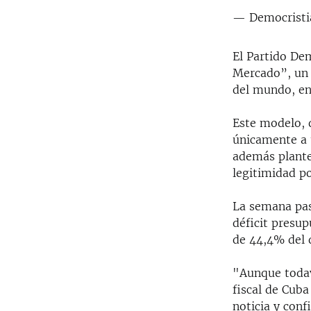
— Democristi
El Partido De
Mercado”, un 
del mundo, en
Este modelo, q
únicamente a u
además plantea
legitimidad po
La semana pas
déficit presup
de 44,4% del d
"Aunque todav
fiscal de Cuba
noticia y con