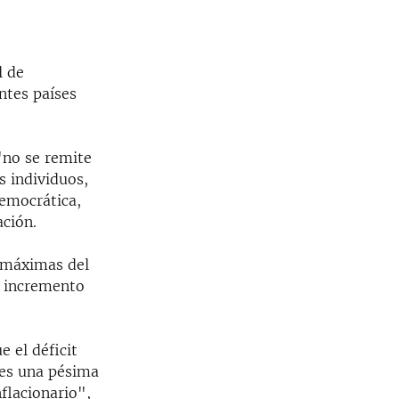
l de
ntes países
""no se remite
s individuos,
democrática,
ación.
s máximas del
n incremento
 el déficit
 es una pésima
flacionario",