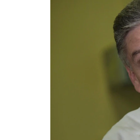
RADIO MARTÍ
ESPECIALES
MULTIMEDIA
ESPECIALES
EDITORIALES
LA REALIDAD DE LA VIVIENDA EN
CUBA
SER VIEJO EN CUBA
KENTU-CUBANO
LOS SANTOS DE HIALEAH
DESINFORMACIÓN RUSA EN
AMÉRICA LATINA
LA INVASIÓN DE RUSIA A UCRANIA