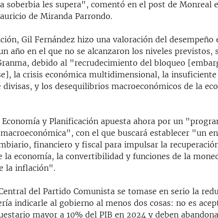
 la soberbia les supera", comentó en el post de Monreal 
uricio de Miranda Parrondo.
nción, Gil Fernández hizo una valoración del desempeño
un año en el que no se alcanzaron los niveles previstos, 
l Granma, debido al "recrudecimiento del bloqueo [embar
], la crisis económica multidimensional, la insuficient
e divisas, y los desequilibrios macroeconómicos de la e
e Economía y Planificación apuesta ahora por un "progr
n macroeconómica", con el que buscará establecer "un e
biario, financiero y fiscal para impulsar la recuperación
 la economía, la convertibilidad y funciones de la mone
e la inflación".
Central del Partido Comunista se tomase en serio la redu
ería indicarle al gobierno al menos dos cosas: no es acep
puestario mayor a 10% del PIB en 2024 y deben abandona