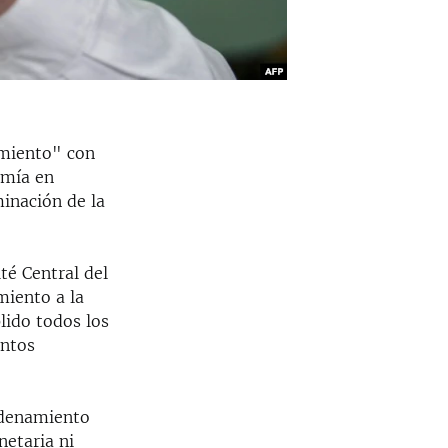
amiento" con
omía en
minación de la
té Central del
miento a la
ido todos los
entos
rdenamiento
netaria ni