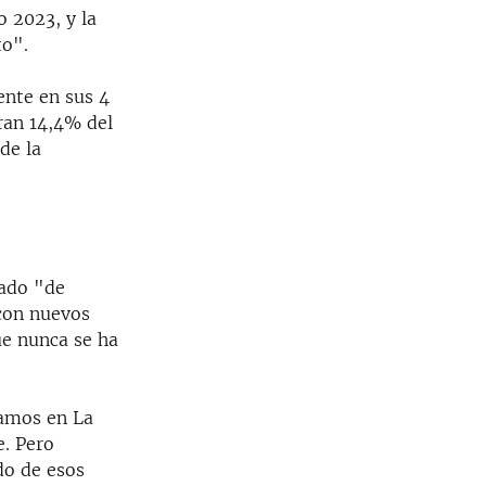
o 2023, y la
to".
ente en sus 4
ran 14,4% del
de la
mado "de
con nuevos
e nunca se ha
bamos en La
e. Pero
o de esos