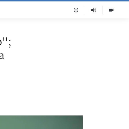
o";
a