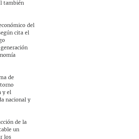
el también
 económico del
según cita el
go
e generación
conomía
ama de
ntorno
 y el
da nacional y
cción de la
table un
r los