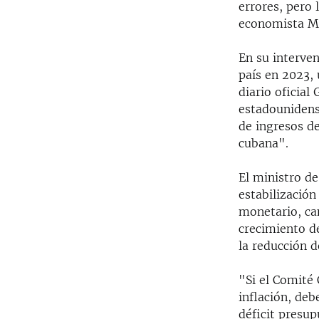
errores, pero
economista Ma
En su interve
país en 2023, 
diario oficia
estadounidense
de ingresos d
cubana".
El ministro d
estabilizació
monetario, cam
crecimiento de
la reducción d
"Si el Comité 
inflación, deb
déficit presu