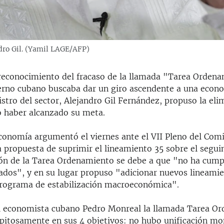
dro Gil. (Yamil LAGE/AFP)
reconocimiento del fracaso de la llamada "Tarea Orden
ierno cubano buscaba dar un giro ascendente a una econ
istro del sector, Alejandro Gil Fernández, propuso la eli
 haber alcanzado su meta.
Economía argumentó el viernes ante el VII Pleno del Comi
a propuesta de suprimir el lineamiento 35 sobre el segui
n de la Tarea Ordenamiento se debe a que "no ha cumpl
zados", y en su lugar propuso "adicionar nuevos lineami
Programa de estabilización macroeconómica".
l economista cubano Pedro Monreal la llamada Tarea O
epitosamente en sus 4 objetivos: no hubo unificación mo