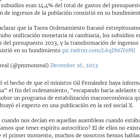
 subsidios eran 14,4% del total de gastos del presupuest
n de ingresos de la población consistió en su hundimien
aclarar que la Tarea Ordenamiento fracasó estrepitosam
hubo unificación monetaria ni cambiaria, los subsidios e
s del presupuesto 2023, y la transformación de ingresos 
sistió en su hundimiento
pic.twitter.com/L6qDhGY0MJ
real (@pmmonreal)
December 16, 2023
có el hecho de que el ministro Gil Fernández haya infor
a" el fin del ordenamiento, "escapando hacia adelante 
sobre un programa de estabilización macroeconómica qu
brayó el experto en una publicación en la red social X.
 cuando nos decían en aquellas asambleas cuando está
amos que tener espíritu autocrítico? El de ellos no exist
e el primer momento, muchos de nosotros hemos hablad