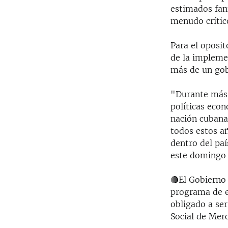
estimados fan
menudo crític
Para el oposi
de la impleme
más de un gob
"Durante más 
políticas eco
nación cubana.
todos estos añ
dentro del paí
este domingo 
🔴El Gobierno
programa de e
obligado a se
Social de Mer