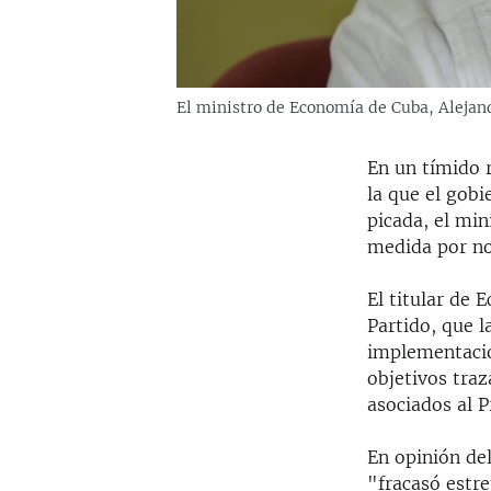
El ministro de Economía de Cuba, Alejan
En un tímido 
la que el gob
picada, el min
medida por no
El titular de 
Partido, que l
implementació
objetivos tra
asociados al 
En opinión de
"fracasó estr