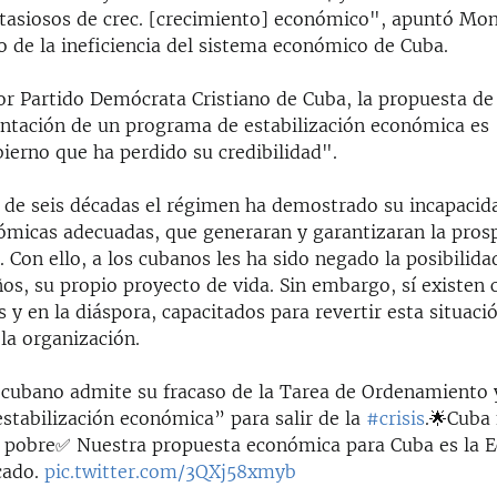
tasiosos de crec. [crecimiento] económico", apuntó Mon
o de la ineficiencia del sistema económico de Cuba.
tor Partido Demócrata Cristiano de Cuba, la propuesta de
ntación de un programa de estabilización económica es 
ierno que ha perdido su credibilidad".
de seis décadas el régimen ha demostrado su incapacid
nómicas adecuadas, que generaran y garantizaran la prosp
 Con ello, a los cubanos les ha sido negado la posibilida
os, su propio proyecto de vida. Sin embargo, sí existen 
s y en la diáspora, capacitados para revertir esta situac
la organización.
 cubano admite su fracaso de la Tarea de Ordenamiento 
stabilización económica” para salir de la
#crisis
.🌟Cuba 
r pobre✅ Nuestra propuesta económica para Cuba es la 
cado.
pic.twitter.com/3QXj58xmyb