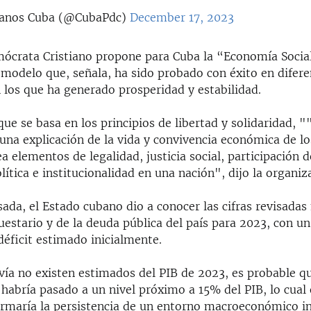
anos Cuba (@CubaPdc)
December 17, 2023
mócrata Cristiano propone para Cuba la “Economía Socia
modelo que, señala, ha sido probado con éxito en difere
 los que ha generado prosperidad y estabilidad.
ue se basa en los principios de libertad y solidaridad, 
na explicación de la vida y convivencia económica de lo
 elementos de legalidad, justicia social, participación 
lítica e institucionalidad en una nación", dijo la organiz
ada, el Estado cubano dio a conocer las cifras revisada
uestario y de la deuda pública del país para 2023, con u
éficit estimado inicialmente.
ía no existen estimados del PIB de 2023, es probable que
 habría pasado a un nivel próximo a 15% del PIB, lo cual
firmaría la persistencia de un entorno macroeconómico in