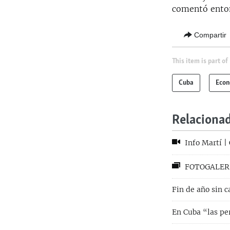
comentó ento
Compartir
This item is part of
Cuba
Eco
Relaciona
Info Martí | 
FOTOGALERÍA 
Fin de año sin c
En Cuba “las pe