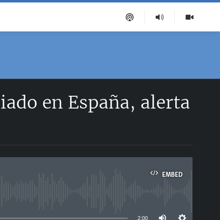
iado en España, alerta
EMBED
able
2:00