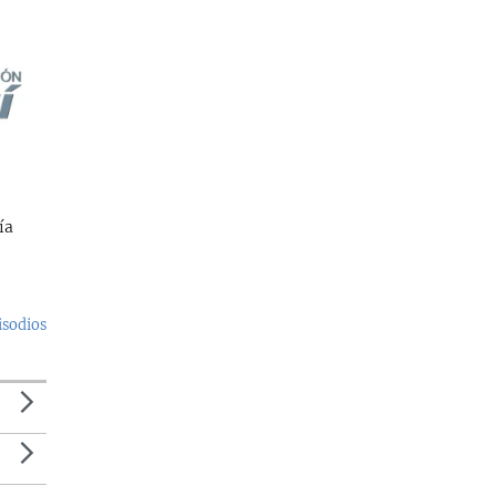
ía
isodios