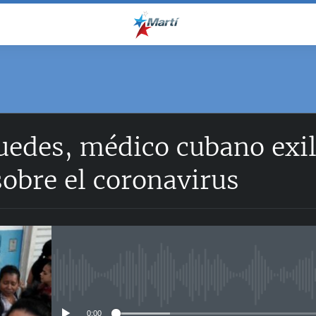
edes, médico cubano exil
sobre el coronavirus
No media source currently avail
0:00