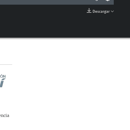
Descargar
EMBED
encia