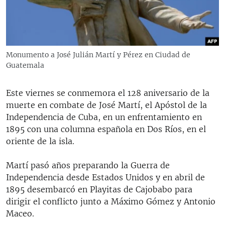
RADIO MARTÍ
ESPECIALES
MULTIMEDIA
ESPECIALES
Monumento a José Julián Martí y Pérez en Ciudad de
EDITORIALES
LA REALIDAD DE LA VIVIENDA EN CUBA
Guatemala
SER VIEJO EN CUBA
SÍGUENOS
Este viernes se conmemora el 128 aniversario de la
KENTU-CUBANO
muerte en combate de José Martí, el Apóstol de la
Independencia de Cuba, en un enfrentamiento en
LOS SANTOS DE HIALEAH
1895 con una columna española en Dos Ríos, en el
DESINFORMACIÓN RUSA EN AMÉRICA LATINA
oriente de la isla.
LA INVASIÓN DE RUSIA A UCRANIA
Martí pasó años preparando la Guerra de
Independencia desde Estados Unidos y en abril de
1895 desembarcó en Playitas de Cajobabo para
dirigir el conflicto junto a Máximo Gómez y Antonio
Maceo.