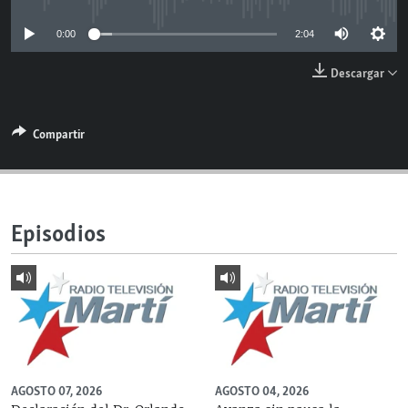
RADIO MARTÍ
0:00
2:04
ESPECIALES
Descargar
MULTIMEDIA
ESPECIALES
EDITORIALES
LA REALIDAD DE LA VIVIENDA EN CUBA
Compartir
SER VIEJO EN CUBA
SÍGUENOS
KENTU-CUBANO
LOS SANTOS DE HIALEAH
Episodios
DESINFORMACIÓN RUSA EN AMÉRICA LATINA
LA INVASIÓN DE RUSIA A UCRANIA
AGOSTO 07, 2026
AGOSTO 04, 2026