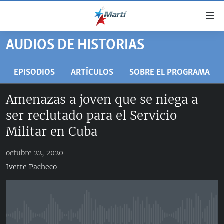
Enlaces
de
accesibilidad
AUDIOS DE HISTORIAS
TITULARES
Ir
al
CUBA
EPISODIOS
ARTÍCULOS
SOBRE EL PROGRAMA
contenido
ESTADOS UNIDOS
principal
CUBA
Amenazas a joven que se niega a
Ir
AMÉRICA LATINA
DERECHOS HUMANOS
ESTADOS UNIDOS
ser reclutado para el Servicio
a
INMIGRACIÓN
la
#11JCUBA, 5 AÑOS DESPUÉS
AMÉRICA 250
Militar en Cuba
navegación
MUNDO
INFORME DEL DEPARTAMENTO DE ESTADO DE EEUU
principal
octubre 22, 2020
SOBRE CUBA
DEPORTES
Ir
Ivette Pacheco
a
ARTE Y ENTRETENIMIENTO
la
OPINIÓN GRÁFICA
búsqueda
AUDIOVISUALES MARTÍ
No media source currently available