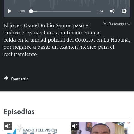
RADIO MARTÍ
0:00
1:14
ESPECIALES
Descargar
El joven Osmel Rubio Santos pasó el
MULTIMEDIA
ESPECIALES
miércoles varias horas confinado en una
EDITORIALES
LA REALIDAD DE LA VIVIENDA EN CUBA
celda en la unidad policial del Cotorro, en La Habana,
por negarse a pasar un examen médico para el
SER VIEJO EN CUBA
SÍGUENOS
reclutamiento
KENTU-CUBANO
LOS SANTOS DE HIALEAH
Compartir
DESINFORMACIÓN RUSA EN AMÉRICA LATINA
LA INVASIÓN DE RUSIA A UCRANIA
Episodios