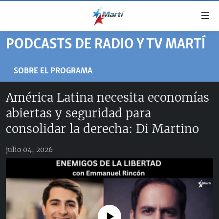
Enlaces
de
accesibilidad
PODCASTS DE RADIO Y TV MARTÍ
TITULARES
Ir
al
CUBA
SOBRE EL PROGRAMA
contenido
ESTADOS UNIDOS
principal
CUBA
América Latina necesita economías
Ir
AMÉRICA LATINA
DERECHOS HUMANOS
ESTADOS UNIDOS
abiertas y seguridad para
a
INMIGRACIÓN
la
#11JCUBA, 5 AÑOS DESPUÉS
AMÉRICA 250
consolidar la derecha: Di Martino
navegación
MUNDO
INFORME DEL DEPARTAMENTO DE ESTADO DE EEUU
principal
julio 04, 2026
SOBRE CUBA
DEPORTES
Ir
a
ARTE Y ENTRETENIMIENTO
la
OPINIÓN GRÁFICA
búsqueda
AUDIOVISUALES MARTÍ
No media source currently available