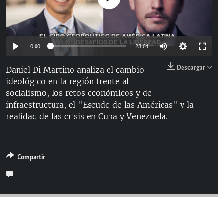
RADIO MARTÍ
ESPECIALES
MULTIMEDIA
ESPECIALES
Auto
0:00
23:04
EDITORIALES
LA REALIDAD DE LA VIVIENDA EN CUBA
144p
Descargar
Daniel Di Martino analiza el cambio
SER VIEJO EN CUBA
ideológico en la región frente al
240p
SÍGUENOS
socialismo, los retos económicos y de
KENTU-CUBANO
360p
Auto
144p
240p
360p
infraestructura, el "Escudo de las Américas" y la
LOS SANTOS DE HIALEAH
realidad de las crisis en Cuba y Venezuela.
480p
480p
720p
1080p
DESINFORMACIÓN RUSA EN AMÉRICA LATINA
720p
LA INVASIÓN DE RUSIA A UCRANIA
1080p
Compartir