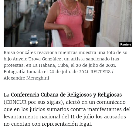
RADIO MARTÍ
ESPECIALES
MULTIMEDIA
ESPECIALES
EDITORIALES
LA REALIDAD DE LA VIVIENDA EN CUBA
SER VIEJO EN CUBA
Raisa González reacciona mientras muestra una foto de su
SÍGUENOS
hijo Anyelo Troya González, un artista sancionado tras
KENTU-CUBANO
protestas, en La Habana, Cuba, el 20 de julio de 2021.
LOS SANTOS DE HIALEAH
Fotografía tomada el 20 de julio de 2021. REUTERS /
Alexandre Meneghini
DESINFORMACIÓN RUSA EN AMÉRICA LATINA
LA INVASIÓN DE RUSIA A UCRANIA
La
Conferencia Cubana de Religiosos y Religiosas
(CONCUR por sus siglas), alertó en un comunicado
que en los juicios sumarios contra manifestantes del
levantamiento nacional del 11 de julio los acusados
no cuentan con representación legal.